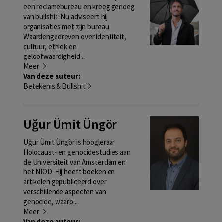
een reclamebureau en kreeg genoeg
van bullshit. Nu adviseert hij
organisaties met zijn bureau
Waardengedreven over identiteit,
cultuur, ethiek en
geloofwaardigheid ...
Meer
Van deze auteur:
Betekenis & Bullshit
Uğur Ümit Üngör
Uğur Ümit Üngör is hoogleraar
Holocaust- en genocidestudies aan
de Universiteit van Amsterdam en
het NIOD. Hij heeft boeken en
artikelen gepubliceerd over
verschillende aspecten van
genocide, waaro...
Meer
Van deze auteur: