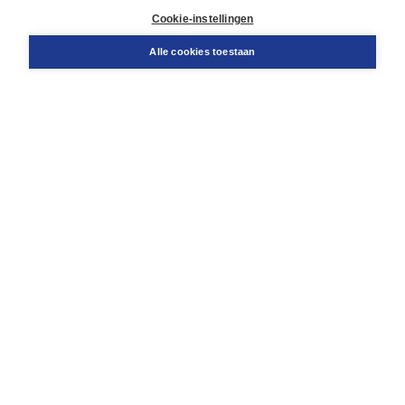
Docentenservice
Cookie-instellingen
Snel bestellen
Teamviewer
Alle cookies toestaan
Boom voor jou
Voor de boekhandel
Voor de pers
Publiceren bij Boom
Werken bij Boom & Vacatures
Over Boom
Wat ons drijft
Onze historie
Onze auteurs
Onze organisatie
Duurzaam ondernemen
Gratis verzending in NL vanaf € 20,-.
Veilig winkelen met Thuiswinkelwaarborg