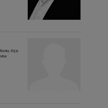
orks. Hij is
ndse