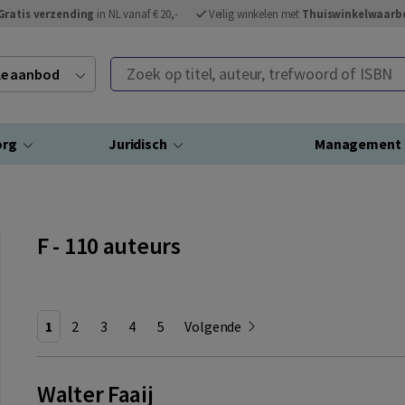
Gratis verzending
in NL vanaf € 20,-
Veilig winkelen met
Thuiswinkelwaarb
Zoek op titel, auteur, trefwoord of ISBN
ele aanbod
org
Juridisch
Management
F - 110 auteurs
1
2
3
4
5
Volgende
Walter Faaij