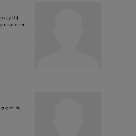
sity. Hij
ganisatie- en
agogiek bij