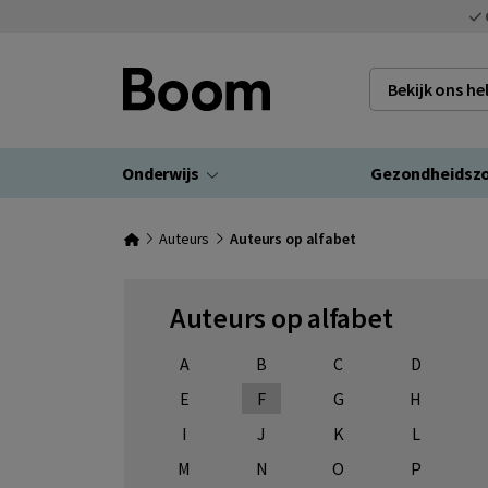
Bekijk ons h
Onderwijs
Gezondheidsz
Auteurs
Auteurs op alfabet
Auteurs op alfabet
A
B
C
D
E
F
G
H
I
J
K
L
M
N
O
P