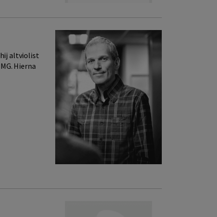
ij altviolist
PMG. Hierna