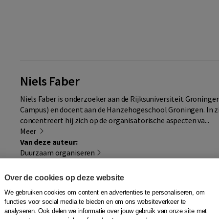
Niels Faber
Niels Faber is onderzoeker aan de Rijksuniversiteit Groninge
Campus) en docent aan de Hanzehogeschool Groningen. In z
concentreert hij zich op de organisatorische aspecten va...
Meer
Van deze auteur:
Duurzaam organiseren
Over de cookies op deze website
We gebruiken cookies om content en advertenties te personaliseren, om
functies voor social media te bieden en om ons websiteverkeer te
analyseren. Ook delen we informatie over jouw gebruik van onze site met
Raymond Fagel