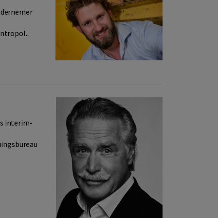
ondernemer
ntropol...
s interim-
iningsbureau