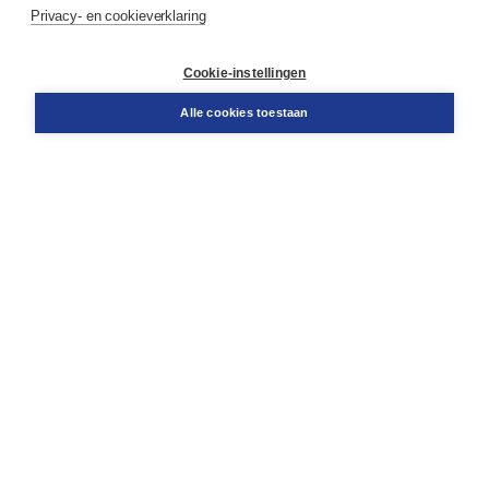
Service & informatie
Privacy- en cookieverklaring
Contact
Retourneren
Docentenservice
Cookie-instellingen
Snel bestellen
Teamviewer
Alle cookies toestaan
Boom voor jou
Voor de boekhandel
Voor de pers
Publiceren bij Boom
Werken bij Boom & Vacatures
Over Boom
Wat ons drijft
Onze historie
Onze auteurs
Onze organisatie
Duurzaam ondernemen
Gratis verzending in NL vanaf € 20,-.