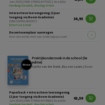
Juni 2026 | ISBN 9789024475025 | 4e editie
Vandaag besteld, dinsdag in huis
Interactieve leeromgeving (2 jaar
toegang via Boom Academie)
34,95
ISBN 3009010040072
Direct via e-mail
Docentexemplaar aanvragen
Voor docenten met een onderwijsaccount
Praktijkonderzoek in de school (5e
editie)
Nieuw
Cyrilla van der Donk
,
Bas van Lanen
|
Boom
Paperback + interactieve leeromgeving
(2 jaar toegang via Boom Academie)
43,50
Juni 2026 | ISBN 9789024474660 | 5e editie
Vandaag besteld, dinsdag in huis