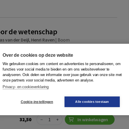
oor de wetenschap
as van der Deijl
,
Henri Raven
|
Boom
chappers mondt altijd uit in teksten. In boeken, in
s in de krant. Wie zich wil handhaven in de wetenschap, zal dus
Over de cookies op deze website
jven. Maar ook voor stu...
Meer
We gebruiken cookies om content en advertenties te personaliseren, om
functies voor social media te bieden en om ons websiteverkeer te
analyseren. Ook delen we informatie over jouw gebruik van onze site met
ting
onze partners voor social media, adverteren en analyse.
Privacy- en cookieverklaring
Quantity
046908624
42,50
−
+
In winkelwagen
d,
Cookie-instellingen
Alle cookies toestaan
r toegang
Quantity
32,50
−
+
In winkelwagen