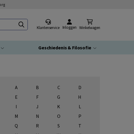
org
Inloggen
Klantenservice
Winkelwagen
Geschiedenis & Filosofie
A
B
C
D
E
F
G
H
I
J
K
L
M
N
O
P
Q
R
S
T