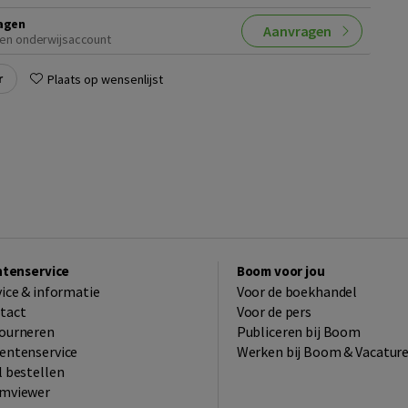
agen
Aanvragen
en onderwijsaccount
r
Plaats op wensenlijst
ntenservice
Boom voor jou
vice & informatie
Voor de boekhandel
tact
Voor de pers
ourneren
Publiceren bij Boom
entenservice
Werken bij Boom & Vacatur
l bestellen
mviewer