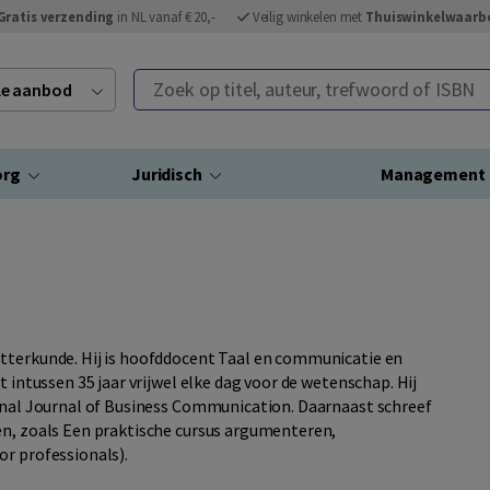
Gratis verzending
in NL vanaf € 20,-
Veilig winkelen met
Thuiswinkelwaarb
Zoek op titel, auteur, trefwoord of ISBN
ele aanbod
org
Juridisch
Management
tterkunde. Hij is hoofddocent Taal en communicatie en
t intussen 35 jaar vrijwel elke dag voor de wetenschap. Hij
ional Journal of Business Communication. Daarnaast schreef
en, zoals Een praktische cursus argumenteren,
or professionals).