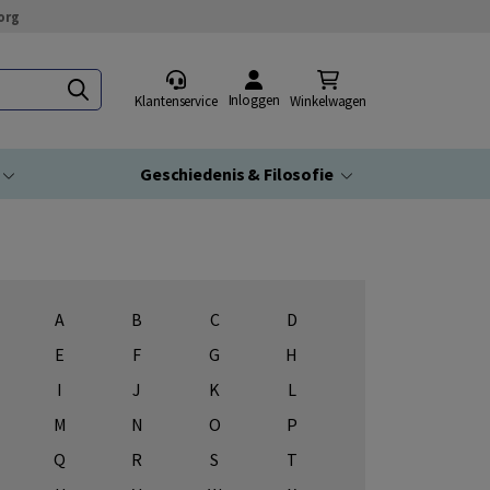
org
Inloggen
Klantenservice
Winkelwagen
Geschiedenis & Filosofie
A
B
C
D
E
F
G
H
I
J
K
L
M
N
O
P
Q
R
S
T