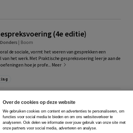
gespreksvoering (4e editie)
 Donders
|
Boom
ooral de sociale, vormt het voeren van gesprekken een
l van het werk. Met Praktische gespreksvoering leer je aan de
oefeningen hoe je profe...
Meer
ting
ctieve
ar
Over de cookies op deze website
Quantity
46,95
−
+
In winkelwagen
We gebruiken cookies om content en advertenties te personaliseren, om
N
functies voor social media te bieden en om ons websiteverkeer te
ditie
analyseren. Ook delen we informatie over jouw gebruik van onze site met
erdag in
onze partners voor social media, adverteren en analyse.