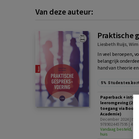
Van deze auteur:
Praktische 
Liesbeth Ruijs
,
Wim
In veel beroepen, v
belangrijk onderdee
hand van theorie en 
5%
Studentenkor
Paperback + intera
leeromgeving (2 ja
toegang via Boom
Academie)
December 2024 | ISB
9789024457595 | 4e e
Vandaag besteld, zat
huis