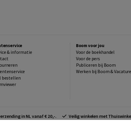
ntenservice
Boom voor jou
vice & informatie
Voor de boekhandel
tact
Voor de pers
ourneren
Publiceren bij Boom
entenservice
Werken bij Boom & Vacatur
l bestellen
mviewer
verzending in NL vanaf € 20,-.
Veilig winkelen met Thuiswin