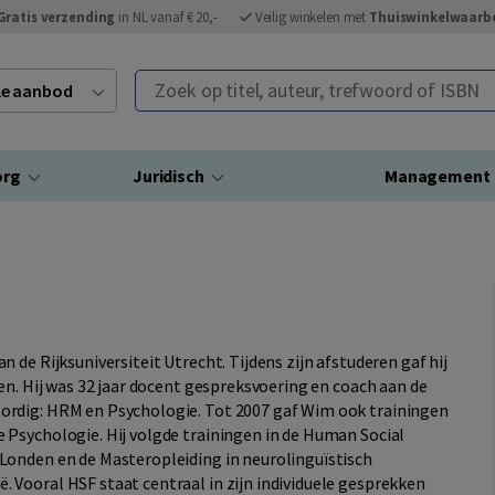
Gratis verzending
in NL vanaf € 20,-
Veilig winkelen met
Thuiswinkelwaarb
Zoek op titel, auteur, trefwoord of ISBN
ele aanbod
org
Juridisch
Management
de Rijksuniversiteit Utrecht. Tijdens zijn afstuderen gaf hij
en. Hij was 32 jaar docent gespreksvoering en coach aan de
ordig: HRM en Psychologie. Tot 2007 gaf Wim ook trainingen
Psychologie. Hij volgde trainingen in de Human Social
Londen en de Masteropleiding in neurolinguïstisch
Vooral HSF staat centraal in zijn individuele gesprekken