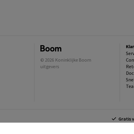
Kla
Ser
© 2026
Koninklijke Boom
Con
uitgevers
Ret
Doc
Sne
Tea
Gratis 