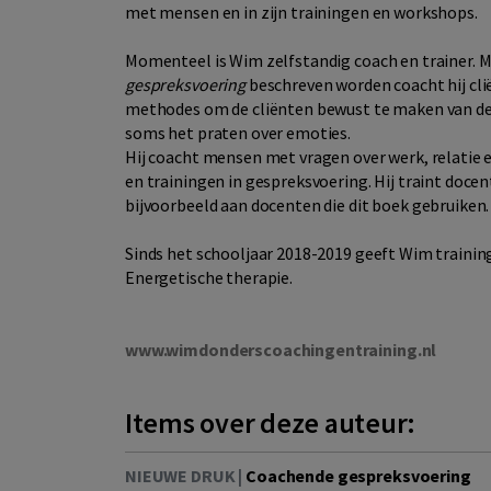
met mensen en in zijn trainingen en workshops.
Momenteel is Wim zelfstandig coach en trainer. 
gespreksvoering
beschreven worden coacht hij cl
methodes om de cliënten bewust te maken van de 
soms het praten over emoties.
Hij coacht mensen met vragen over werk, relatie
en trainingen in gespreksvoering. Hij traint doce
bijvoorbeeld aan docenten die dit boek gebruiken.
Sinds het schooljaar 2018-2019 geeft Wim trainin
Energetische therapie.
www.wimdonderscoachingentraining.nl
Items over deze auteur:
NIEUWE DRUK |
Coachende gespreksvoering