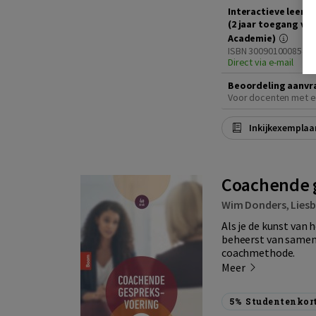
Interactieve leero
(2 jaar toegang vi
Academie)
ISBN 3009010008546
Direct via e-mail
Beoordeling aanvr
Voor docenten met e
Inkijkexemplaa
Coachende g
Wim Donders
,
Liesb
Als je de kunst van 
beheerst van samenv
coachmethode.
Meer
5%
Studentenkor