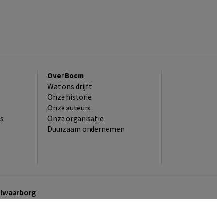
Over Boom
Wat ons drijft
Onze historie
Onze auteurs
es
Onze organisatie
Duurzaam ondernemen
kelwaarborg