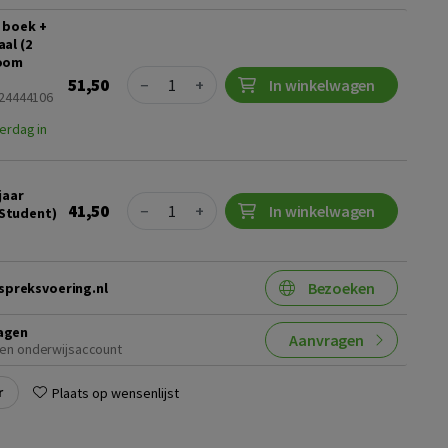
 boek +
al (2
Boom
Quantity
51,50
−
+
In winkelwagen
024444106
erdag in
jaar
Quantity
41,50
−
+
In winkelwagen
Student)
Bezoeken
preksvoering.nl
agen
Aanvragen
en onderwijsaccount
r
Plaats op wensenlijst