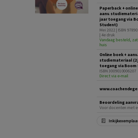
Paperback + online
aanv. studiemateria
jaar toegang via 
Student)
Mei 2022 | ISBN 9789
| 4e druk
Vandaag besteld, zat
huis
Online boek + aanv.
studiemateriaal (2 
toegang via Boom 
ISBN 3009010006207
Direct via e-mail
www.coachendeges
Beoordeling aanvr
Voor docenten met e
Inkijkexemplaa