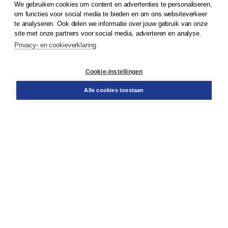
We gebruiken cookies om content en advertenties te personaliseren,
© 2026
Koninklijke Boom uitgevers
om functies voor social media te bieden en om ons websiteverkeer
te analyseren. Ook delen we informatie over jouw gebruik van onze
Klantenservice
site met onze partners voor social media, adverteren en analyse.
Service & informatie
Privacy- en cookieverklaring
Contact
Retourneren
Docentenservice
Cookie-instellingen
Snel bestellen
Teamviewer
Alle cookies toestaan
Boom voor jou
Voor de boekhandel
Voor de pers
Publiceren bij Boom
Werken bij Boom & Vacatures
Over Boom
Wat ons drijft
Onze historie
Onze auteurs
Onze organisatie
Duurzaam ondernemen