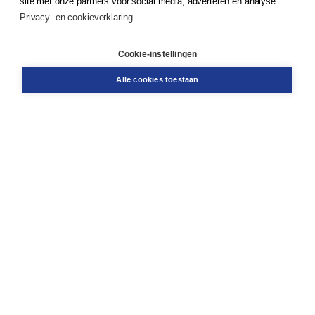
site met onze partners voor social media, adverteren en analyse.
Service & informatie
Privacy- en cookieverklaring
Contact
Retourneren
Docentenservice
Cookie-instellingen
Snel bestellen
Teamviewer
Alle cookies toestaan
Boom voor jou
Voor de boekhandel
Voor de pers
Publiceren bij Boom
Werken bij Boom & Vacatures
Over Boom
Wat ons drijft
Onze historie
Onze auteurs
Onze organisatie
Duurzaam ondernemen
Gratis verzending in NL vanaf € 20,-.