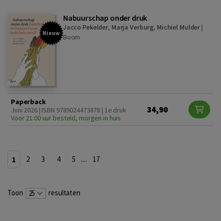
Nabuurschap onder druk
Jacco Pekelder
,
Marja Verburg
,
Michiel Mulder
|
Nieuw
Boom
Paperback
34,90
Juni 2026 | ISBN 9789024473878 | 1e druk
Voor 21:00 uur besteld, morgen in huis
1
2
3
4
5
....
17
Toon
resultaten
25