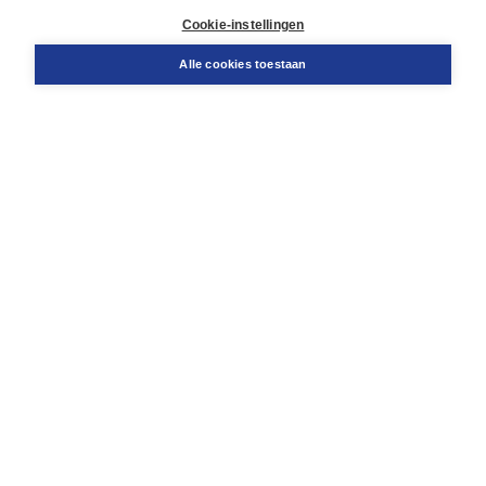
Docentenservice
Cookie-instellingen
Snel bestellen
Teamviewer
Alle cookies toestaan
Boom voor jou
Voor de boekhandel
Voor de pers
Publiceren bij Boom
Werken bij Boom & Vacatures
Over Boom
Wat ons drijft
Onze historie
Onze auteurs
Onze organisatie
Duurzaam ondernemen
Gratis verzending in NL vanaf € 20,-.
Veilig winkelen met Thuiswinkelwaarborg