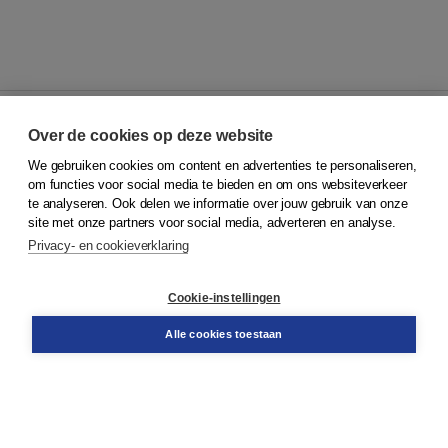
Over de cookies op deze website
We gebruiken cookies om content en advertenties te personaliseren,
© 2026
Koninklijke Boom uitgevers
om functies voor social media te bieden en om ons websiteverkeer
te analyseren. Ook delen we informatie over jouw gebruik van onze
Klantenservice
site met onze partners voor social media, adverteren en analyse.
Service & informatie
Privacy- en cookieverklaring
Contact
Retourneren
Docentenservice
Cookie-instellingen
Snel bestellen
Teamviewer
Alle cookies toestaan
Boom voor jou
Voor de boekhandel
Voor de pers
Publiceren bij Boom