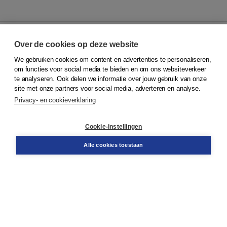
Over de cookies op deze website
We gebruiken cookies om content en advertenties te personaliseren,
© 2026
Koninklijke Boom uitgevers
om functies voor social media te bieden en om ons websiteverkeer
te analyseren. Ook delen we informatie over jouw gebruik van onze
Klantenservice
site met onze partners voor social media, adverteren en analyse.
Service & informatie
Privacy- en cookieverklaring
Contact
Retourneren
Docentenservice
Cookie-instellingen
Snel bestellen
Teamviewer
Alle cookies toestaan
Boom voor jou
Voor de boekhandel
Voor de pers
Publiceren bij Boom
Werken bij Boom & Vacatures
Over Boom