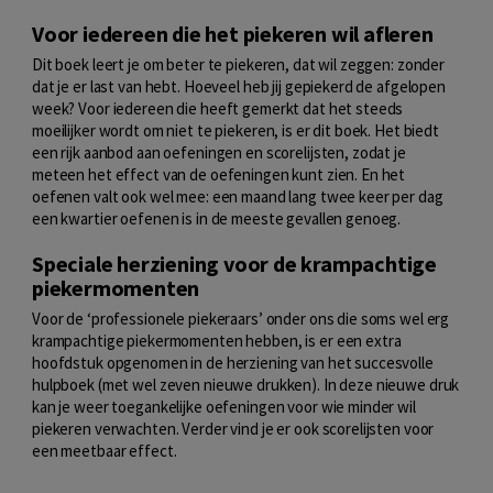
Voor iedereen die het piekeren wil afleren
Dit boek leert je om beter te piekeren, dat wil zeggen: zonder
dat je er last van hebt. Hoeveel heb jij gepiekerd de afgelopen
week? Voor iedereen die heeft gemerkt dat het steeds
moeilijker wordt om niet te piekeren, is er dit boek. Het biedt
een rijk aanbod aan oefeningen en scorelijsten, zodat je
meteen het effect van de oefeningen kunt zien. En het
oefenen valt ook wel mee: een maand lang twee keer per dag
een kwartier oefenen is in de meeste gevallen genoeg.
Speciale herziening voor de krampachtige
piekermomenten
Voor de ‘professionele piekeraars’ onder ons die soms wel erg
krampachtige piekermomenten hebben, is er een extra
hoofdstuk opgenomen in de herziening van het succesvolle
hulpboek (met wel zeven nieuwe drukken). In deze nieuwe druk
kan je weer toegankelijke oefeningen voor wie minder wil
piekeren verwachten. Verder vind je er ook scorelijsten voor
een meetbaar effect.