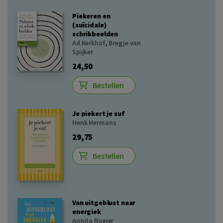
Piekeren en
(suïcidale)
schrikbeelden
Ad Kerkhof
,
Bregje van
Spijker
24,50
Bestellen
Je piekert je suf
Henk Hermans
29,75
Bestellen
Van uitgeblust naar
energiek
Annita Rogier