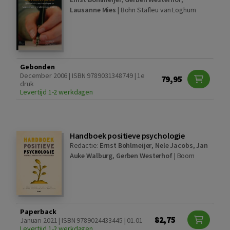
Lausanne Mies
|
Bohn Stafleu van Loghum
Gebonden
December 2006 | ISBN 9789031348749 | 1e
79,95
druk
Levertijd 1-2 werkdagen
Handboek positieve psychologie
Redactie:
Ernst Bohlmeijer
,
Nele Jacobs
,
Jan
Auke Walburg
,
Gerben Westerhof
|
Boom
Paperback
82,75
Januari 2021 | ISBN 9789024433445 | 01.01
Levertijd 1-2 werkdagen