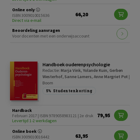
Online only
66,20
ISBN 3009010015636
Direct via e-mail
Beoordeling aanvragen
Voor docenten met een onderwijsaccount
Handboek ouderenpsychologie
Redactie:
Marja Vink
,
Yolande Kuin
,
Gerben
Westerhof
,
Sanne Lamers
,
Anne Margriet Pot
|
Boom
5%
Studentenkorting
Hardback
79,95
Februari 2017 | ISBN 9789058983121 | 2e druk
Levertijd 1-2 werkdagen
Online boek
63,95
ISBN 3009010016442