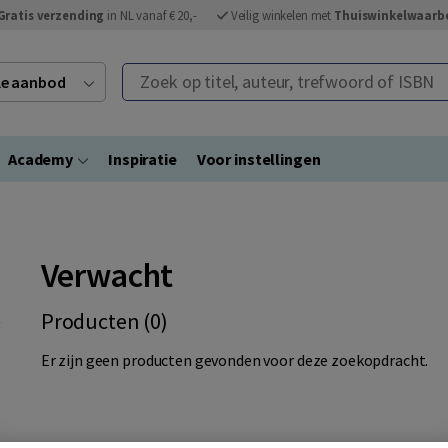
Gratis verzending
in NL vanaf € 20,-
Veilig winkelen met
Thuiswinkelwaarb
Zoek op titel, auteur, trefwoord of ISBN
ele aanbod
Academy
Inspiratie
Voor instellingen
Verwacht
Producten (0)
Er zijn geen producten gevonden voor deze zoekopdracht.