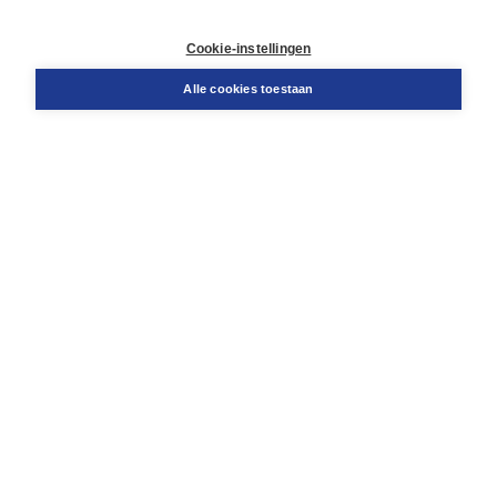
Contact
Retourneren
Cookie-instellingen
Docentenservice
Snel bestellen
Alle cookies toestaan
Teamviewer
Boom voor jou
Voor de boekhandel
Voor de pers
Publiceren bij Boom
Werken bij Boom & Vacatures
Over Boom
Wat ons drijft
Onze historie
Onze auteurs
Onze organisatie
Duurzaam ondernemen
Gratis verzending in NL vanaf € 20,-.