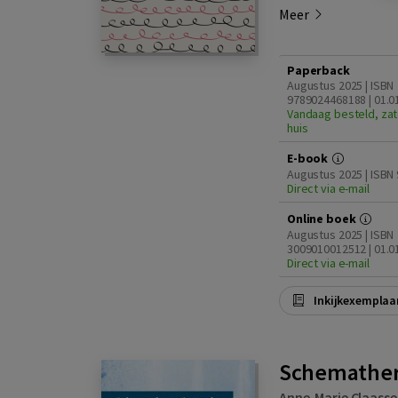
Meer
Paperback
Augustus 2025 | ISBN
9789024468188 | 01.0
Vandaag besteld, zat
huis
E-book
Augustus 2025 | ISBN
Direct via e-mail
Online boek
Augustus 2025 | ISBN
3009010012512 | 01.0
Direct via e-mail
Inkijkexemplaa
Schemather
Anne-Marie Claasse