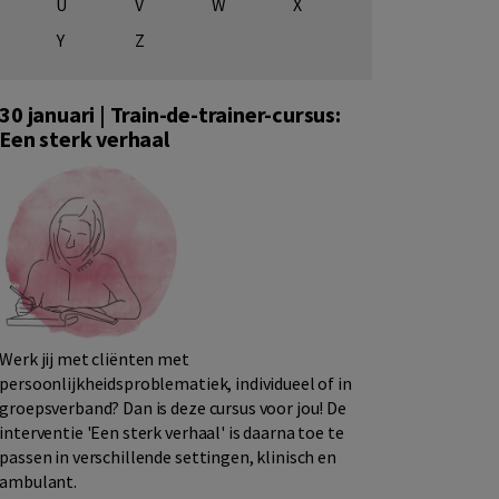
U
V
W
X
Y
Z
30 januari | Train-de-trainer-cursus:
Een sterk verhaal
Werk jij met cliënten met
persoonlijkheidsproblematiek, individueel of in
groepsverband? Dan is deze cursus voor jou! De
interventie 'Een sterk verhaal' is daarna toe te
passen in verschillende settingen, klinisch en
ambulant.