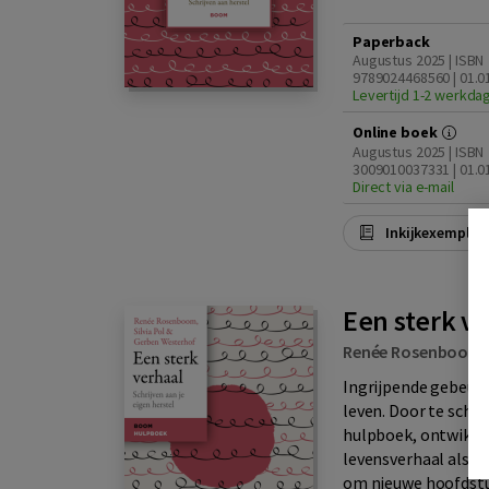
Paperback
Augustus 2025 | ISBN
9789024468560 | 01.0
Levertijd 1-2 werkda
Online boek
Augustus 2025 | ISBN
3009010037331 | 01.0
Direct via e-mail
Inkijkexemplaa
Een sterk v
Renée Rosenboom
Ingrijpende gebeur
leven. Door te schri
hulpboek, ontwikkel 
levensverhaal als b
om nieuwe hoofdstuk