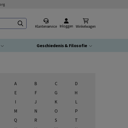
org
Inloggen
Klantenservice
Winkelwagen
Geschiedenis & Filosofie
A
B
C
D
E
F
G
H
I
J
K
L
M
N
O
P
Q
R
S
T