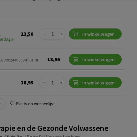
Quantity
23,50
−
+
In winkelwagen
1
erdag in
18,95
In winkelwagen
 9789024468584 | 01.01
Quantity
18,95
−
+
In winkelwagen
1
r
Plaats op wensenlijst
apie en de Gezonde Volwassene
n
,
Silvia Pol
|
Bohn Stafleu van Loghum