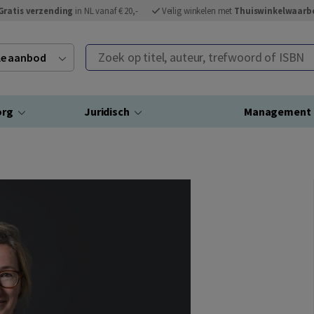
Gratis verzending
in NL vanaf € 20,-
Veilig winkelen met
Thuiswinkelwaarb
Zoek op titel, auteur, trefwoord of ISBN
ele aanbod
org
Juridisch
Management