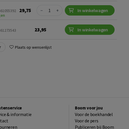
Quantity
29,75
−
+
In winkelwagen
9461055392
gen
23,95
In winkelwagen
9461273543
r
Plaats op wensenlijst
ntenservice
Boom voor jou
vice & informatie
Voor de boekhandel
tact
Voor de pers
ourneren
Publiceren bij Boom