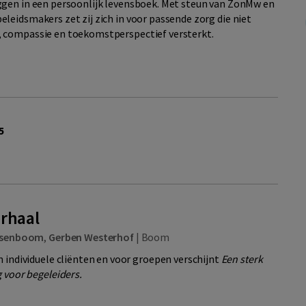
ggen in een persoonlijk levensboek. Met steun van ZonMw en
eidsmakers zet zij zich in voor passende zorg die niet
 compassie en toekomstperspectief versterkt.
5
erhaal
osenboom
,
Gerben Westerhof
|
Boom
n individuele cliënten en voor groepen verschijnt
Een sterk
g voor begeleiders.