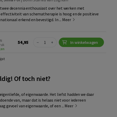
 twee decennia enthousiast over het werken met
effectiviteit van schematherapie is hoog en de positieve
rnationaal erkend en bevestigd. In ...
Meer
Quantity
BN
54,95
−
+
In winkelwagen
ruk
gen
jst
dig! Of toch niet?
igenliefde, of eigenwaarde. Het liefst hadden we daar
ldoende van, maar dat is helaas niet voor iedereen
ag gevoel van eigenwaarde, of een ...
Meer