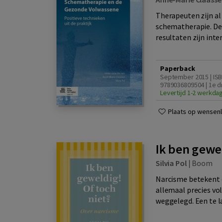
Therapeuten zijn al
schematherapie. De 
resultaten zijn inte
Paperback
September 2015 | IS
9789036809504 | 1e d
Levertijd 1-2 werkda
Plaats op wensenli
Ik ben gewel
Silvia Pol
|
Boom
Narcisme betekent e
allemaal precies vo
weggelegd. Een te la