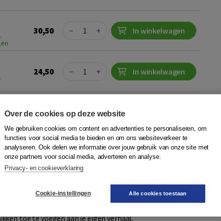
Quantity
30,50
−
+
In winkelwagen
1
gen
Quantity
24,50
−
+
In winkelwagen
1
r
Plaats op wensenlijst
Over de cookies op deze website
We gebruiken cookies om content en advertenties te personaliseren, om
functies voor social media te bieden en om ons websiteverkeer te
erhaal
analyseren. Ook delen we informatie over jouw gebruik van onze site met
onze partners voor social media, adverteren en analyse.
,
Silvia Pol
,
Gerben Westerhof
|
Boom
Privacy- en cookieverklaring
tenissen kunnen een enorme stempel drukken op je dagelijks
jven over je leven aan de hand van de opdrachten in dit
Cookie-instellingen
Alle cookies toestaan
je een nieuw perspectief. Zo gebruik je je eigen
ron van kracht om verder te kunnen, en ontstaat er ruimte
ken toe te voegen aan je eigen verhaal.