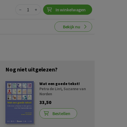
Quantity
−
+
In winkelwagen
Bekijk nu
Nog niet uitgelezen?
Wat een goede tekst!
Petra de Lint
,
Suzanne van
Norden
33,50
Bestellen