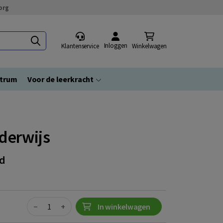
org
Inloggen
Klantenservice
Winkelwagen
ntrum
Voor de leerkracht
derwijs
nd
Quantity
−
+
In winkelwagen