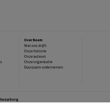
Over Boom
Wat ons drijft
Onze historie
Onze auteurs
es
Onze organisatie
Duurzaam ondernemen
kelwaarborg