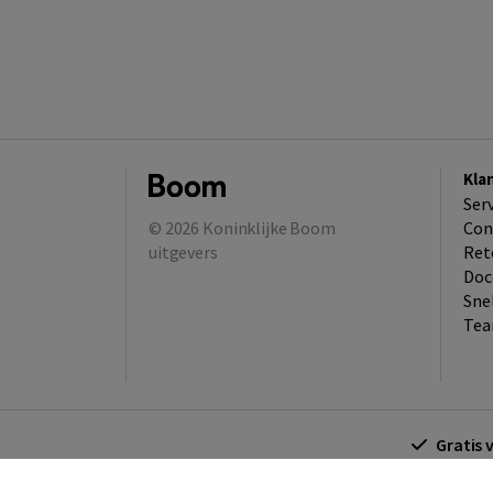
Kla
Ser
© 2026
Koninklijke Boom
Con
uitgevers
Ret
Doc
Sne
Tea
Gratis 