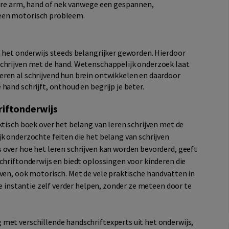
zere arm, hand of nek vanwege een gespannen,
 een motorisch probleem.
n het onderwijs steeds belangrijker geworden. Hierdoor
schrijven met de hand. Wetenschappelijk onderzoek laat
ren al schrijvend hun brein ontwikkelen en daardoor
hand schrijft, onthoud en begrijp je beter.
riftonderwijs
ktisch boek over het belang van leren schrijven met de
k onderzochte feiten die het belang van schrijven
 over hoe het leren schrijven kan worden bevorderd, geeft
chriftonderwijs en biedt oplossingen voor kinderen die
jven, ook motorisch. Met de vele praktische handvatten in
te instantie zelf verder helpen, zonder ze meteen door te
met verschillende handschriftexperts uit het onderwijs,