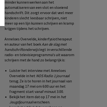
minder kunnen werken aan het
automatiseren van een vlot en vloeiend
handschrift. Dit zorgt ervoor dat veel meer
kinderen slecht leesbaar schrijven, niet
meer op een lijn kunnen schrijven en kramp
krijgen tijdens het schrijven.
Anneloes Overvelde, kinderfysiotherapeut
en auteur van het boek
Aan de slag met
handschriftonderwijs
legt in verschillende
radio- en televisieprogramma's uit waarom
schrijven met de hand zo belangrijk is:
Luister het interview met Anneloes
Overvelde in het
NOS Radio 1 journaal
terug. Ze is te horen in het journaal van
maandag 17 mei om 6:00 uur en het
fragment start vanaf minuut 3.00.
Bekijk het item dat op 17 mei in
het
Jeugdjournaal
verscheen.