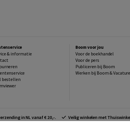
ntenservice
Boom voor jou
vice & informatie
Voor de boekhandel
tact
Voor de pers
ourneren
Publiceren bij Boom
entenservice
Werken bij Boom & Vacatur
l bestellen
mviewer
verzending in NL vanaf € 20,-.
Veilig winkelen met Thuiswin