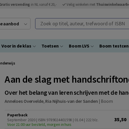
Gratis verzending
in NL vanaf € 20,-
Veilig winkelen met
Thuiswinkelwaarb
Zoek op titel, auteur, trefwoord of ISBN
ele aanbod
Voor in de klas
Toetsen
Boom LVS
Boom testce
onderwijs
Aan de slag met handschrifton
Over het belang van leren schrijven met de ha
Anneloes Overvelde
,
Ria Nijhuis-van der Sanden
|
Boom
Paperback
35,50
September 2020 | ISBN 9789024401598 | 01.04
| 222 blz.
Voor 21:00 uur besteld, morgen in huis