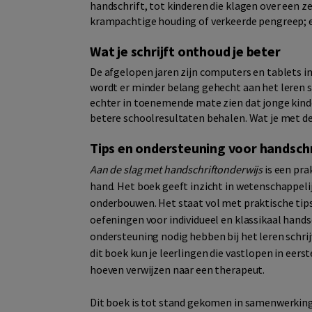
handschrift, tot kinderen die klagen over een 
krampachtige houding of verkeerde pengreep;
Wat je schrijft onthoud je beter
De afgelopen jaren zijn computers en tablets i
wordt er minder belang gehecht aan het leren 
echter in toenemende mate zien dat jonge kinde
betere schoolresultaten behalen. Wat je met de 
Tips en ondersteuning voor handsch
Aan de slag met handschriftonderwijs
is een pra
hand. Het boek geeft inzicht in wetenschappelij
onderbouwen. Het staat vol met praktische tips
oefeningen voor individueel en klassikaal hands
ondersteuning nodig hebben bij het leren schri
dit boek kun je leerlingen die vastlopen in eers
hoeven verwijzen naar een therapeut.
Dit boek is tot stand gekomen in samenwerking 