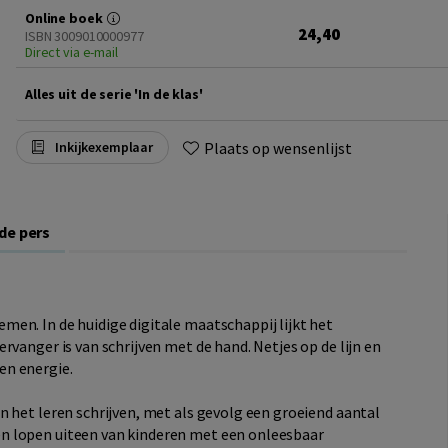
Online boek
24,40
ISBN 3009010000977
Direct via e-mail
Alles uit de serie 'In de klas'
Plaats op wensenlijst
Inkijkexemplaar
 de pers
en. In de huidige digitale maatschappij lijkt het
rvanger is van schrijven met de hand. Netjes op de lijn en
 en energie.
 het leren schrijven, met als gevolg een groeiend aantal
n lopen uiteen van kinderen met een onleesbaar