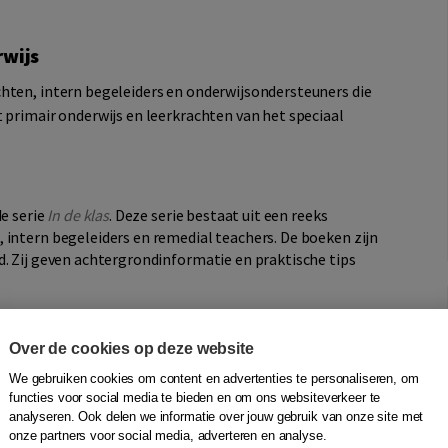
rwijs
hten, intern begeleiders en onderwijsondersteuners die
 primair onderwijs en leerkrachten van het speciaal
de serie
In de klas
. Deze serie bestaat uit een reeks
 intern begeleiders en remedial teachers. De boeken zijn
d. Zij geven achtergrondinformatie en praktische tips
Over de cookies op deze website
We gebruiken cookies om content en advertenties te personaliseren, om
functies voor social media te bieden en om ons websiteverkeer te
analyseren. Ook delen we informatie over jouw gebruik van onze site met
onze partners voor social media, adverteren en analyse.