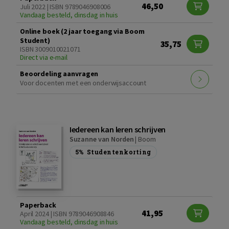
46,50
Juli 2022 | ISBN 9789046908006
Vandaag besteld, dinsdag in huis
Online boek (2 jaar toegang via Boom
Student)
35,75
ISBN 3009010021071
Direct via e-mail
Beoordeling aanvragen
Voor docenten met een onderwijsaccount
Iedereen kan leren schrijven
Suzanne van Norden
|
Boom
5%
Studentenkorting
Paperback
41,95
April 2024 | ISBN 9789046908846
Vandaag besteld, dinsdag in huis