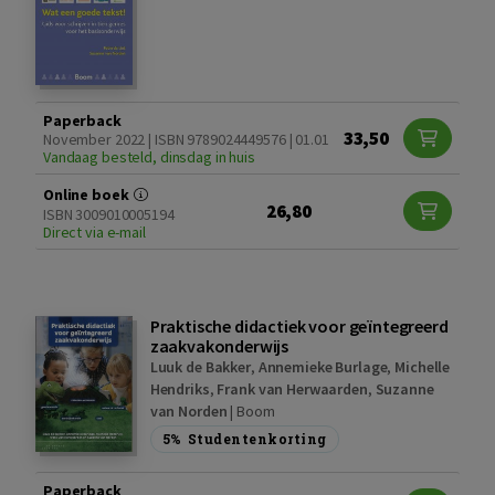
Paperback
33,50
November 2022 | ISBN 9789024449576 | 01.01
Vandaag besteld, dinsdag in huis
Online boek
26,80
ISBN 3009010005194
Direct via e-mail
Praktische didactiek voor geïntegreerd
zaakvakonderwijs
Luuk de Bakker
,
Annemieke Burlage
,
Michelle
Hendriks
,
Frank van Herwaarden
,
Suzanne
van Norden
|
Boom
5%
Studentenkorting
Paperback