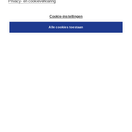
Privacy- en cookieverklaring
Contact
Retourneren
Docentenservice
Cookie-instellingen
Snel bestellen
Teamviewer
Alle cookies toestaan
Boom voor jou
Voor de boekhandel
Voor de pers
Publiceren bij Boom
Werken bij Boom & Vacatures
Over Boom
Wat ons drijft
Onze historie
Onze auteurs
Onze organisatie
Duurzaam ondernemen
Gratis verzending in NL vanaf € 20,-.