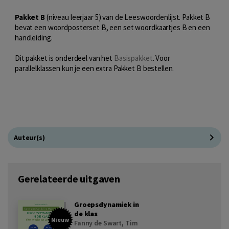
Pakket B
(niveau leerjaar 5) van de Leeswoordenlijst. Pakket B
bevat een woordposterset B, een set woordkaartjes B en een
handleiding.
Dit pakket is onderdeel van het
Basispakket
. Voor
parallelklassen kun je een extra Pakket B bestellen.
Auteur(s)
Gerelateerde uitgaven
Groepsdynamiek in
de klas
Nieuw
Fanny de Swart
,
Tim