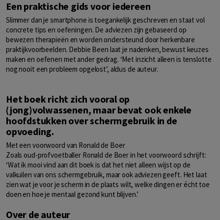
Een praktische gids voor iedereen
Slimmer dan je smartphone is toegankelijk geschreven en staat vol
concrete tips en oefeningen. De adviezen zijn gebaseerd op
bewezen therapieën en worden ondersteund door herkenbare
praktijkvoorbeelden. Debbie Been laat je nadenken, bewust keuzes
maken en oefenen met ander gedrag. ‘Met inzicht alleen is tenslotte
nog nooit een probleem opgelost’, aldus de auteur.
Het boek richt zich vooral op
(jong)volwassenen, maar bevat ook enkele
hoofdstukken over schermgebruik in de
opvoeding.
Met een voorwoord van Ronald de Boer
Zoals oud-profvoetballer Ronald de Boer in het voorwoord schrijft:
‘Wat ik mooi vind aan dit boek is dat het niet alleen wijst op de
valkuilen van ons schermgebruik, maar ook adviezen geeft. Het laat
zien wat je voor je scherm in de plaats wilt, welke dingen er écht toe
doen en hoe je mentaal gezond kunt blijven.’
Over de auteur