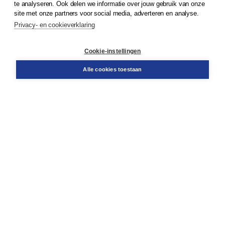
te analyseren. Ook delen we informatie over jouw gebruik van onze
Klantenservice
site met onze partners voor social media, adverteren en analyse.
Service & informatie
Privacy- en cookieverklaring
Contact
Retourneren
Docentenservice
Cookie-instellingen
Snel bestellen
Teamviewer
Alle cookies toestaan
Boom voor jou
Voor de boekhandel
Voor de pers
Publiceren bij Boom
Werken bij Boom & Vacatures
Over Boom
Wat ons drijft
Onze historie
Onze auteurs
Onze organisatie
Duurzaam ondernemen