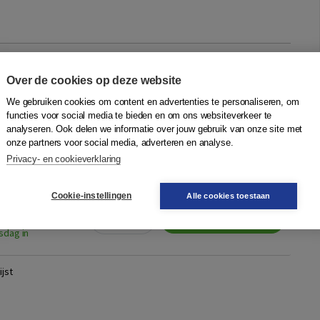
tijdens het eten
Over de cookies op deze website
 Mirck
|
NBC - Bot Uitgevers
We gebruiken cookies om content en advertenties te personaliseren, om
functies voor social media te bieden en om ons websiteverkeer te
ur per dag achter een beeldscherm. Is dat te veel? Is het oké om
analyseren. Ook delen we informatie over jouw gebruik van onze site met
te googlen? Hoe wijs je collega’s op de online etiquette? Hoe
onze partners voor social media, adverteren en analyse.
e famili...
Meer
Privacy- en cookieverklaring
Cookie-instellingen
Alle cookies toestaan
Quantity
24,99
−
+
In winkelwagen
sdag in
jst