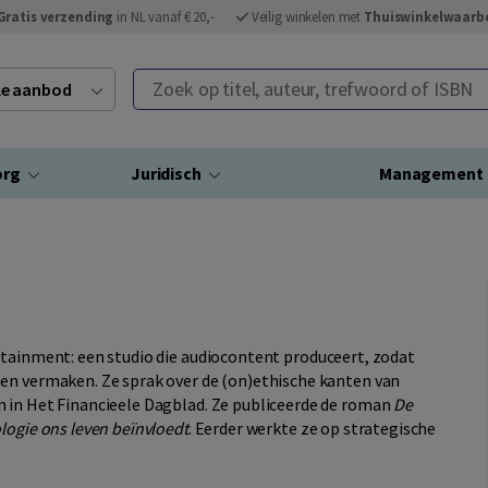
Gratis verzending
in NL vanaf € 20,-
Veilig winkelen met
Thuiswinkelwaarb
Zoek op titel, auteur, trefwoord of ISBN
ele aanbod
org
Juridisch
Management
rtainment: een studio die audiocontent produceert, zodat
en vermaken. Ze sprak over de (on)ethische kanten van
 in Het Financieele Dagblad. Ze publiceerde de roman
De
logie ons leven beïnvloedt
. Eerder werkte ze op strategische