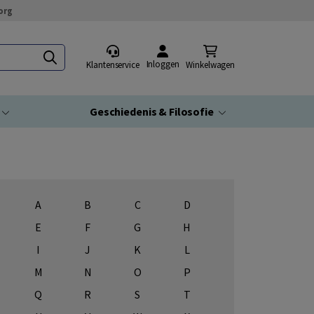
org
Inloggen
Klantenservice
Winkelwagen
Geschiedenis & Filosofie
A
B
C
D
E
F
G
H
I
J
K
L
M
N
O
P
Q
R
S
T