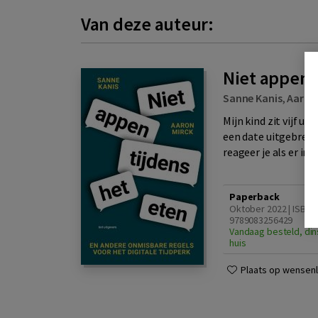
Van deze auteur:
Niet appen 
Sanne Kanis
,
Aaron
Mijn kind zit vijf u
een date uitgebreid 
reageer je als er in d
Paperback
Oktober 2022 | ISBN
9789083256429
Vandaag besteld, din
huis
Plaats op wensenli