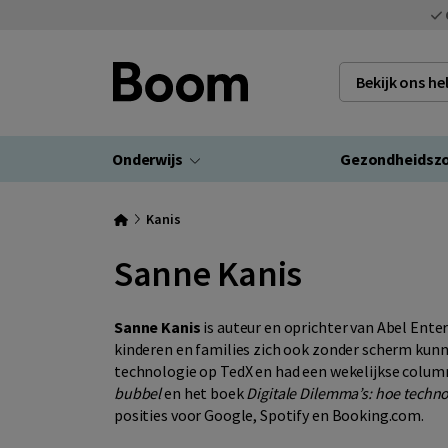
Bekijk ons h
Onderwijs
Gezondheidsz
Kanis
Sanne Kanis
Sanne Kanis
is auteur en oprichter van Abel Ente
kinderen en families zich ook zonder scherm kunn
technologie op TedX en had een wekelijkse column
bubbel
en het boek
Digitale Dilemma’s: hoe techno
posities voor Google, Spotify en Booking.com.