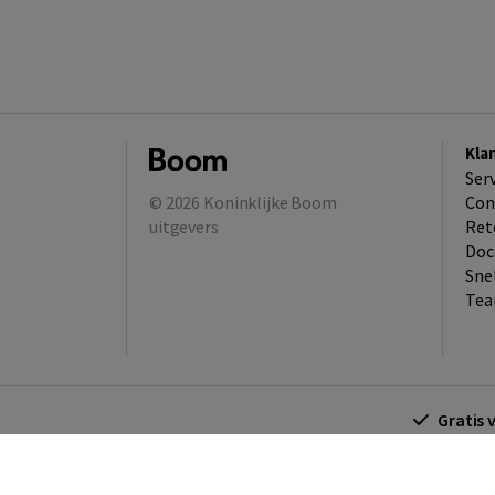
Kla
Ser
© 2026
Koninklijke Boom
Con
uitgevers
Ret
Doc
Sne
Tea
Gratis 