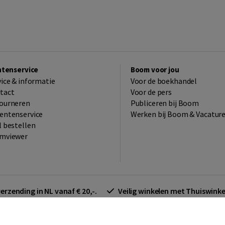
ntenservice
Boom voor jou
vice & informatie
Voor de boekhandel
tact
Voor de pers
ourneren
Publiceren bij Boom
entenservice
Werken bij Boom & Vacatur
l bestellen
mviewer
verzending in NL vanaf € 20,-.
Veilig winkelen met Thuiswin