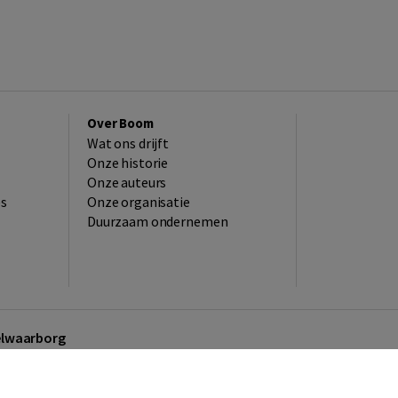
Over Boom
Wat ons drijft
Onze historie
Onze auteurs
es
Onze organisatie
Duurzaam ondernemen
kelwaarborg