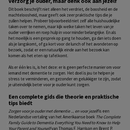
Verzorg je ouder, maar denk ook aan jezelf
Dit boek beschrijft niet alleen het verdriet, de boosheid en de
machteloosheid, maar geeft ook zeer praktische tips die je
zullen helpen. Probeer bijvoorbeeld niet zelf alle huishoudelijke
taken over te nemen, maar kijk welke taken het leven van je
ouder verrijken en roep hulp in voor minder belangrijke. En als
het moeilijk is een gesprek op gang te houden, ga dan iets doen
als je langskomt, of ga kort voor de lunch of het avondeten op
bezoek, zodat er een natuurlijk einde aan het bezoek kan
komen als het eten op tafel komt.
Als er één les is, is het deze: er is geen perfecte manier om voor
iemand met dementie te zorgen. Het doel is jou te helpen je
stress te verminderen, en gezonder en gelukkiger te zijn, zodat
je uiteindelijk beter voor je ouder kunt zorgen.
Een complete gids die theorie en praktische
tips biedt
Zorgen voor je ouder met dementie ... en voor jezelf
is een
Nederlandse vertaling van het Amerikaanse boek
The Complete
Family Guide to Dementia
Everything You Need to Know to Help
Your Parent and Yourself
van Thomas F. Harrison en Brent P.