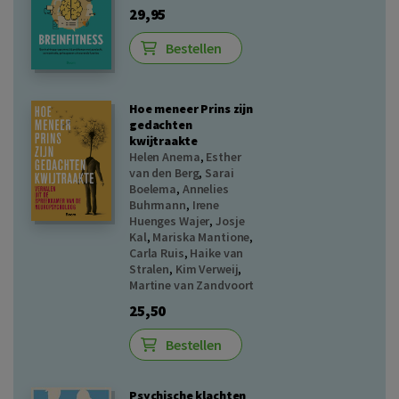
29,95
Bestellen
Hoe meneer Prins zijn
gedachten
kwijtraakte
Helen Anema
,
Esther
van den Berg
,
Sarai
Boelema
,
Annelies
Buhrmann
,
Irene
Huenges Wajer
,
Josje
Kal
,
Mariska Mantione
,
Carla Ruis
,
Haike van
Stralen
,
Kim Verweij
,
Martine van Zandvoort
25,50
Bestellen
Psychische klachten