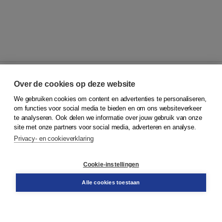
Over de cookies op deze website
We gebruiken cookies om content en advertenties te personaliseren,
© 2026
Koninklijke Boom uitgevers
om functies voor social media te bieden en om ons websiteverkeer
te analyseren. Ook delen we informatie over jouw gebruik van onze
Klantenservice
site met onze partners voor social media, adverteren en analyse.
Service & informatie
Privacy- en cookieverklaring
Contact
Retourneren
Docentenservice
Cookie-instellingen
Snel bestellen
Teamviewer
Alle cookies toestaan
Boom voor jou
Voor de boekhandel
Voor de pers