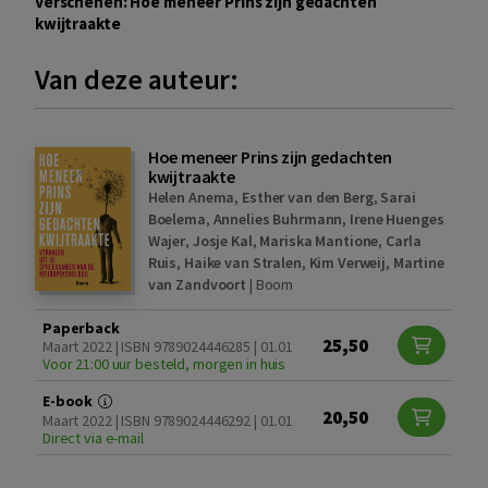
Verschenen: Hoe meneer Prins zijn gedachten
kwijtraakte
Van deze auteur:
Hoe meneer Prins zijn gedachten
kwijtraakte
Helen Anema
,
Esther van den Berg
,
Sarai
Boelema
,
Annelies Buhrmann
,
Irene Huenges
Wajer
,
Josje Kal
,
Mariska Mantione
,
Carla
Ruis
,
Haike van Stralen
,
Kim Verweij
,
Martine
van Zandvoort
|
Boom
Paperback
25,50
Maart 2022 | ISBN 9789024446285 | 01.01
Voor 21:00 uur besteld, morgen in huis
E-book
20,50
Maart 2022 | ISBN 9789024446292 | 01.01
Direct via e-mail