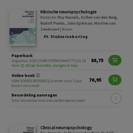
Klinische neuropsychologie
Redactie:
Roy Kessels
,
Esther van den Berg
,
Rudolf Ponds
,
Joke Spikman
,
Martine van
Zandvoort
|
Boom
5%
Studentenkorting
Paperback
88,75
Augustus 2022 | ISBN 9789024444779 | 01.01
Voor 21:00 uur besteld, morgen in huis
Online boek
70,95
ISBN 3009010039380 | Licentie voor 5 jaar
Direct via e-mail
Beoordeling aanvragen
Voor docenten met een onderwijsaccount
Clinical neuropsychology
Roy Kessels
,
Esther van den Berg
,
Rudolf