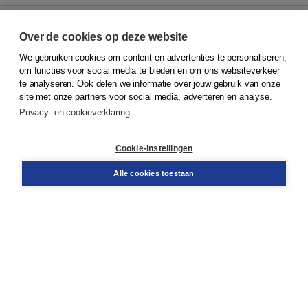
Over de cookies op deze website
We gebruiken cookies om content en advertenties te personaliseren,
© 2026
Koninklijke Boom uitgevers
om functies voor social media te bieden en om ons websiteverkeer
te analyseren. Ook delen we informatie over jouw gebruik van onze
Klantenservice
site met onze partners voor social media, adverteren en analyse.
Service & informatie
Privacy- en cookieverklaring
Contact
Retourneren
Docentenservice
Cookie-instellingen
Snel bestellen
Teamviewer
Alle cookies toestaan
Boom voor jou
Voor de boekhandel
Voor de pers
Publiceren bij Boom
Werken bij Boom & Vacatures
Over Boom
Wat ons drijft