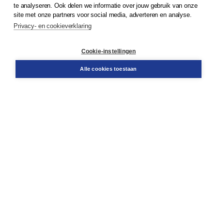
te analyseren. Ook delen we informatie over jouw gebruik van onze
Klantenservice
site met onze partners voor social media, adverteren en analyse.
Service & informatie
Privacy- en cookieverklaring
Contact
Retourneren
Docentenservice
Cookie-instellingen
Snel bestellen
Teamviewer
Alle cookies toestaan
Boom voor jou
Voor de boekhandel
Voor de pers
Publiceren bij Boom
Werken bij Boom & Vacatures
Over Boom
Wat ons drijft
Onze historie
Onze auteurs
Onze organisatie
Duurzaam ondernemen