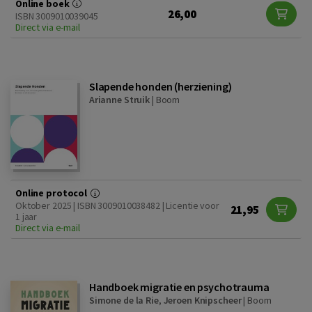
Online boek
26,00
ISBN 3009010039045
Direct via e-mail
Slapende honden (herziening)
Arianne Struik
|
Boom
Online protocol
Oktober 2025 | ISBN 3009010038482 | Licentie voor
21,95
1 jaar
Direct via e-mail
Handboek migratie en psychotrauma
Simone de la Rie
,
Jeroen Knipscheer
|
Boom