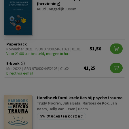
(herziening)
Ruud Jongedijk
|
Boom
Paperback
51,50
November 2021 | ISBN 9789024431021 | 01.01
Voor 21:00 uur besteld, morgen in huis
E-book
41,25
Mei 2022 | ISBN 9789024452125 | 01.02
Direct via e-mail
Handboek familierelaties bij psychotrauma
Trudy Mooren
,
Julia Bala
,
Marloes de Kok
,
Jan
Baars
,
Jelly van Essen
|
Boom
5%
Studentenkorting