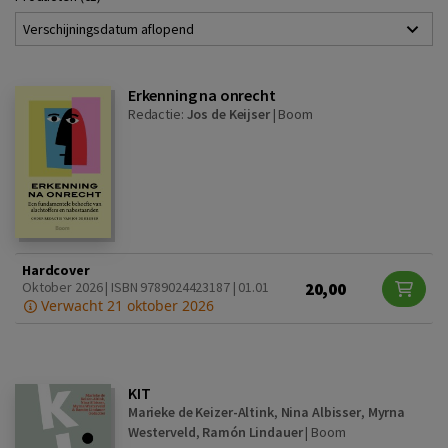
Verschijningsdatum aflopend
Erkenning na onrecht
Redactie:
Jos de Keijser
|
Boom
Hardcover
20,00
Oktober 2026 | ISBN 9789024423187 | 01.01
Verwacht 21 oktober 2026
KIT
Marieke de Keizer-Altink
,
Nina Albisser
,
Myrna
Westerveld
,
Ramón Lindauer
|
Boom