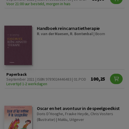
Voor 21:00 uur besteld, morgen in huis
Handboek reïncarnatietherapie
R. van der Maesen
,
R. Bontenbal
|
Boom
Paperback
100,25
September 2021 | ISBN 9789024446483 | 01.POD
Levertijd 1-2 werkdagen
Oscar en het avontuur in de speelgoedkist
Doris D’Hooghe, Frauke Heyde, Chris Vosters
(lllustrator) |
Maklu, Uitgever