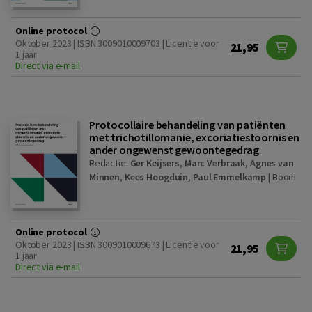
Online protocol
Oktober 2023 | ISBN 3009010009703 | Licentie voor
21,95
1 jaar
Direct via e-mail
Protocollaire behandeling van patiënten
met trichotillomanie, excoriatiestoornis en
ander ongewenst gewoontegedrag
Redactie:
Ger Keijsers
,
Marc Verbraak
,
Agnes van
Minnen
,
Kees Hoogduin
,
Paul Emmelkamp
|
Boom
Online protocol
Oktober 2023 | ISBN 3009010009673 | Licentie voor
21,95
1 jaar
Direct via e-mail