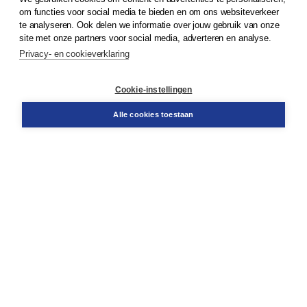
© 2026
Koninklijke Boom uitgevers
om functies voor social media te bieden en om ons websiteverkeer
te analyseren. Ook delen we informatie over jouw gebruik van onze
Klantenservice
site met onze partners voor social media, adverteren en analyse.
Service & informatie
Privacy- en cookieverklaring
Contact
Retourneren
Docentenservice
Cookie-instellingen
Snel bestellen
Teamviewer
Alle cookies toestaan
Boom voor jou
Voor de boekhandel
Voor de pers
Publiceren bij Boom
Werken bij Boom & Vacatures
Over Boom
Wat ons drijft
Onze historie
Onze auteurs
Onze organisatie
Duurzaam ondernemen