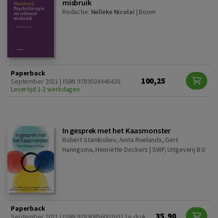
misbruik
Redactie:
Nelleke Nicolai
|
Boom
Paperback
100,25
September 2021 | ISBN 9789024446438
Levertijd 1-2 werkdagen
In gesprek met het Kaasmonster
Robert Stamboliev, Anita Roelands, Gert
Haringsma, Henriëtte Deckers |
SWP, Uitgeverij B.V.
Paperback
35,90
September 2021 | ISBN 9789085600763 | 1e druk