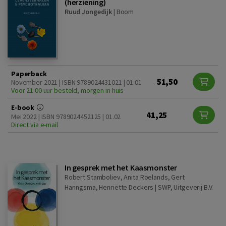
(herziening)
Ruud Jongedijk
|
Boom
Paperback
51,50
November 2021 | ISBN 9789024431021 | 01.01
Voor 21:00 uur besteld, morgen in huis
E-book
41,25
Mei 2022 | ISBN 9789024452125 | 01.02
Direct via e-mail
In gesprek met het Kaasmonster
Robert Stamboliev, Anita Roelands, Gert
Haringsma, Henriëtte Deckers |
SWP, Uitgeverij B.V.