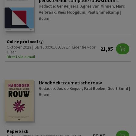
persisterende complexe rouwstoornis
Redactie:
Ger Keijsers
,
Agnes van Minnen
,
Marc
Verbraak
,
Kees Hoogduin
,
Paul Emmelkamp
|
Boom
Online protocol
Oktober 2023 | ISBN 3009010009727 | Licentie voor
21,95
1 jaar
Direct via e-mail
Handboek traumatische rouw
Redactie:
Jos de Keijser
,
Paul Boelen
,
Geert Smid
|
Boom
Paperback