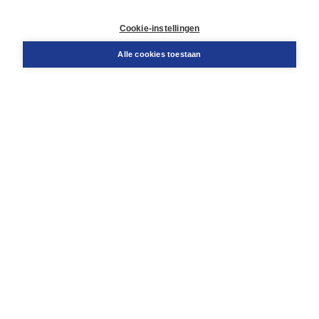
Retourneren
Docentenservice
Cookie-instellingen
Snel bestellen
Teamviewer
Alle cookies toestaan
Boom voor jou
Voor de boekhandel
Voor de pers
Publiceren bij Boom
Werken bij Boom & Vacatures
Over Boom
Wat ons drijft
Onze historie
Onze auteurs
Onze organisatie
Duurzaam ondernemen
Gratis verzending in NL vanaf € 20,-.
Veilig winkelen met Thuiswinkelwaarborg