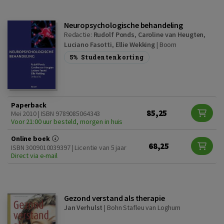
Neuropsychologische behandeling
Redactie:
Rudolf Ponds
,
Caroline van Heugten
,
Luciano Fasotti
,
Ellie Wekking
|
Boom
5%
Studentenkorting
Paperback
85,25
Mei 2010 | ISBN 9789085064343
Voor 21:00 uur besteld, morgen in huis
Online boek
68,25
ISBN 3009010039397 | Licentie van 5 jaar
Direct via e-mail
Gezond verstand als therapie
Jan Verhulst
|
Bohn Stafleu van Loghum