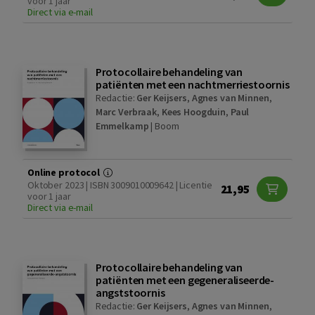
voor 1 jaar
Direct via e-mail
Protocollaire behandeling van
patiënten met een nachtmerriestoornis
Redactie:
Ger Keijsers
,
Agnes van Minnen
,
Marc Verbraak
,
Kees Hoogduin
,
Paul
Emmelkamp
|
Boom
Online protocol
Oktober 2023 | ISBN 3009010009642 | Licentie
21,95
voor 1 jaar
Direct via e-mail
Protocollaire behandeling van
patiënten met een gegeneraliseerde-
angststoornis
Redactie:
Ger Keijsers
,
Agnes van Minnen
,