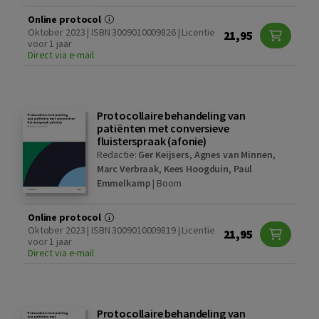
Online protocol
Oktober 2023 | ISBN 3009010009826 | Licentie
21,95
voor 1 jaar
Direct via e-mail
Protocollaire behandeling van
patiënten met conversieve
fluisterspraak (afonie)
Redactie:
Ger Keijsers
,
Agnes van Minnen
,
Marc Verbraak
,
Kees Hoogduin
,
Paul
Emmelkamp
|
Boom
Online protocol
Oktober 2023 | ISBN 3009010009819 | Licentie
21,95
voor 1 jaar
Direct via e-mail
Protocollaire behandeling van