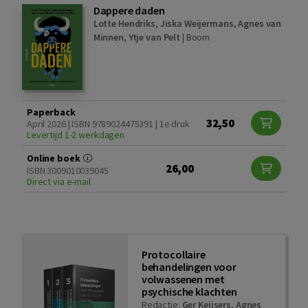
Dappere daden
Lotte Hendriks
,
Jiska Weijermans
,
Agnes van
Minnen
,
Ytje van Pelt
|
Boom
Paperback
32,50
April 2026 | ISBN 9789024475391 | 1e druk
Levertijd 1-2 werkdagen
Online boek
26,00
ISBN 3009010039045
Direct via e-mail
Protocollaire
behandelingen voor
volwassenen met
psychische klachten
Redactie:
Ger Keijsers
,
Agnes