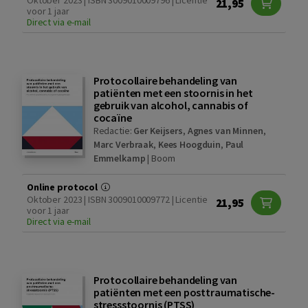
21,95
voor 1 jaar
Direct via e-mail
Protocollaire behandeling van
patiënten met een stoornis in het
gebruik van alcohol, cannabis of
cocaïne
Redactie:
Ger Keijsers
,
Agnes van Minnen
,
Marc Verbraak
,
Kees Hoogduin
,
Paul
Emmelkamp
|
Boom
Online protocol
Oktober 2023 | ISBN 3009010009772 | Licentie
21,95
voor 1 jaar
Direct via e-mail
Protocollaire behandeling van
patiënten met een posttraumatische-
stressstoornis (PTSS)