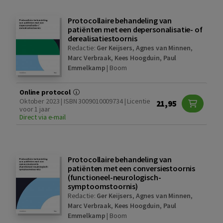
Protocollaire behandeling van
patiënten met een depersonalisatie- of
derealisatiestoornis
Redactie:
Ger Keijsers
,
Agnes van Minnen
,
Marc Verbraak
,
Kees Hoogduin
,
Paul
Emmelkamp
|
Boom
Online protocol
Oktober 2023 | ISBN 3009010009734 | Licentie
21,95
voor 1 jaar
Direct via e-mail
Protocollaire behandeling van
patiënten met een conversiestoornis
(functioneel-neurologisch-
symptoomstoornis)
Redactie:
Ger Keijsers
,
Agnes van Minnen
,
Marc Verbraak
,
Kees Hoogduin
,
Paul
Emmelkamp
|
Boom