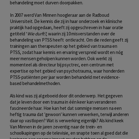
behandeling moet durven doorpakken.
In 2007 werd Van Minnen hoogleraar aan de Radboud
Universiteit. De kennis die zij in haar onderzoek en klinische
praktijk had opgedaan, heeft zij opgeschreven in haar oratie
getiteld ‘
Wie durft?
, waarin zij 10 misverstanden over de
behandeling van PTSS heeft ontkracht. Om die reden geeft zij
trainingen aan therapeuten op het gebied van trauma en
PTSS, zodat haar kennis en ervaring verspreid wordt en nóg
meer mensen geholpen kunnen worden. Ook werkt zij
momenteel als directeur bij psyctrec, een centrum met
expertise op het gebied van psychotrauma, waar honderden
PTSS-patiënten per jaar worden behandeld met evidence-
based behandelmethoden.
Als kind was zij al geboeid door dit onderwerp. Het gegeven
dat je leven door een trauma in één keer kan veranderen
fascineerde haar. Hoe kan het dat sommige mensen na een
heftig trauma dat 'gewoon' kunnen verwerken, terwijl anderen
daar op vastlopen? Wat is verwerking eigenlijk? Als kind keek
Van Minnen in de jaren zeventig naar de trein- en
schoolkapingen op de televisie, en snapte toen al goed dat die