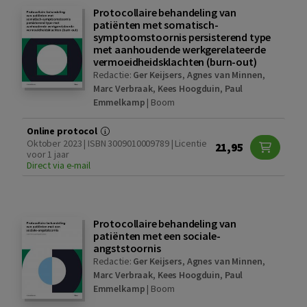
Protocollaire behandeling van
patiënten met somatisch-
symptoomstoornis persisterend type
met aanhoudende werkgerelateerde
vermoeidheidsklachten (burn-out)
Redactie:
Ger Keijsers
,
Agnes van Minnen
,
Marc Verbraak
,
Kees Hoogduin
,
Paul
Emmelkamp
|
Boom
Online protocol
Oktober 2023 | ISBN 3009010009789 | Licentie
21,95
voor 1 jaar
Direct via e-mail
Protocollaire behandeling van
patiënten met een sociale-
angststoornis
Redactie:
Ger Keijsers
,
Agnes van Minnen
,
Marc Verbraak
,
Kees Hoogduin
,
Paul
Emmelkamp
|
Boom