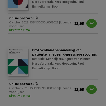
Marc Verbraak
,
Kees Hoogduin
,
Paul
Emmelkamp
|
Boom
Online protocol
Oktober 2023 | ISBN 3009010009628 | Licentie
21,95
voor 1 jaar
Direct via e-mail
Protocollaire behandeling van
patiënten met een depressieve stoornis
Redactie:
Ger Keijsers
,
Agnes van Minnen
,
Marc Verbraak
,
Kees Hoogduin
,
Paul
Emmelkamp
|
Boom
Online protocol
Oktober 2023 | ISBN 3009010009710 | Licentie
21,95
voor 1 jaar
Direct via e-mail