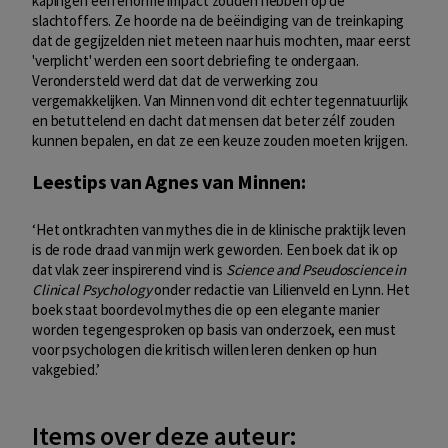
kapingen een enorme impact zouden hebben op de
slachtoffers. Ze hoorde na de beëindiging van de treinkaping
dat de gegijzelden niet meteen naar huis mochten, maar eerst
'verplicht' werden een soort debriefing te ondergaan.
Verondersteld werd dat dat de verwerking zou
vergemakkelijken. Van Minnen vond dit echter tegennatuurlijk
en betuttelend en dacht dat mensen dat beter zélf zouden
kunnen bepalen, en dat ze een keuze zouden moeten krijgen.
Leestips van Agnes van Minnen:
‘Het ontkrachten van mythes die in de klinische praktijk leven
is de rode draad van mijn werk geworden. Een boek dat ik op
dat vlak zeer inspirerend vind is
Science and Pseudoscience in
Clinical Psychology
onder redactie van Lilienveld en Lynn. Het
boek staat boordevol mythes die op een elegante manier
worden tegengesproken op basis van onderzoek, een must
voor psychologen die kritisch willen leren denken op hun
vakgebied.’
Items over deze auteur: