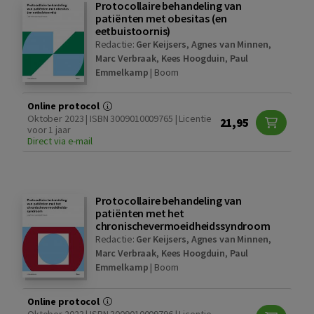
Protocollaire behandeling van
patiënten met obesitas (en
eetbuistoornis)
Redactie:
Ger Keijsers
,
Agnes van Minnen
,
Marc Verbraak
,
Kees Hoogduin
,
Paul
Emmelkamp
|
Boom
Online protocol
Oktober 2023 | ISBN 3009010009765 | Licentie
21,95
voor 1 jaar
Direct via e-mail
Protocollaire behandeling van
patiënten met het
chronischevermoeidheidssyndroom
Redactie:
Ger Keijsers
,
Agnes van Minnen
,
Marc Verbraak
,
Kees Hoogduin
,
Paul
Emmelkamp
|
Boom
Online protocol
Oktober 2023 | ISBN 3009010009796 | Licentie