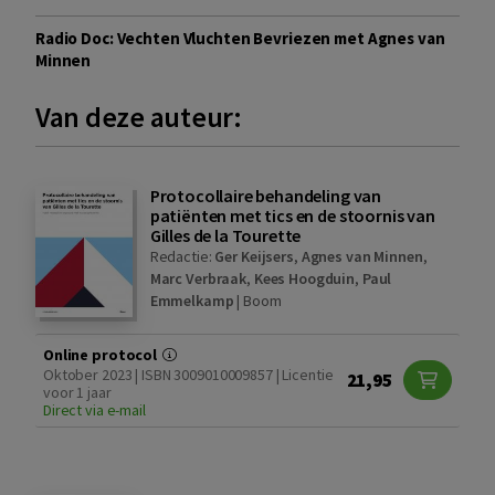
Radio Doc: Vechten Vluchten Bevriezen met Agnes van
Minnen
Van deze auteur:
Protocollaire behandeling van
patiënten met tics en de stoornis van
Gilles de la Tourette
Redactie:
Ger Keijsers
,
Agnes van Minnen
,
Marc Verbraak
,
Kees Hoogduin
,
Paul
Emmelkamp
|
Boom
Online protocol
Oktober 2023 | ISBN 3009010009857 | Licentie
21,95
voor 1 jaar
Direct via e-mail