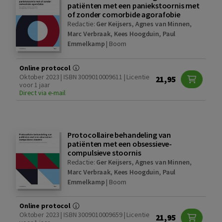
patiënten met een paniekstoornis met
of zonder comorbide agorafobie
Redactie:
Ger Keijsers
,
Agnes van Minnen
,
Marc Verbraak
,
Kees Hoogduin
,
Paul
Emmelkamp
|
Boom
Online protocol
Oktober 2023 | ISBN 3009010009611 | Licentie
21,95
voor 1 jaar
Direct via e-mail
Protocollaire behandeling van
patiënten met een obsessieve-
compulsieve stoornis
Redactie:
Ger Keijsers
,
Agnes van Minnen
,
Marc Verbraak
,
Kees Hoogduin
,
Paul
Emmelkamp
|
Boom
Online protocol
Oktober 2023 | ISBN 3009010009659 | Licentie
21,95