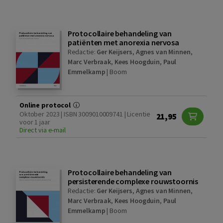
Protocollaire behandeling van
patiënten met anorexia nervosa
Redactie:
Ger Keijsers
,
Agnes van Minnen
,
Marc Verbraak
,
Kees Hoogduin
,
Paul
Emmelkamp
|
Boom
Online protocol
Oktober 2023 | ISBN 3009010009741 | Licentie
21,95
voor 1 jaar
Direct via e-mail
Protocollaire behandeling van
persisterende complexe rouwstoornis
Redactie:
Ger Keijsers
,
Agnes van Minnen
,
Marc Verbraak
,
Kees Hoogduin
,
Paul
Emmelkamp
|
Boom