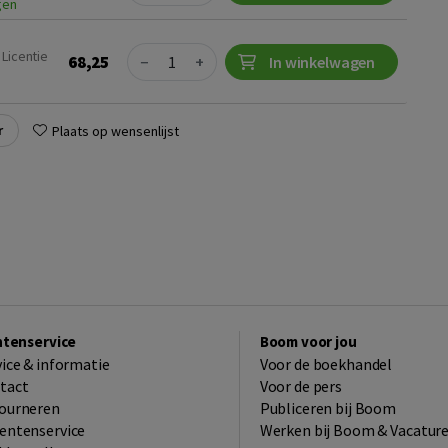
gen
Quantity
 Licentie
68,25
−
+
In winkelwagen
r
Plaats op wensenlijst
ntenservice
Boom voor jou
vice & informatie
Voor de boekhandel
tact
Voor de pers
ourneren
Publiceren bij Boom
entenservice
Werken bij Boom & Vacatur