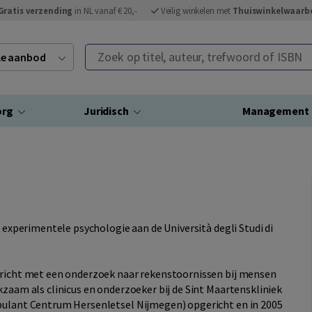
Gratis verzending
in NL vanaf € 20,-
Veilig winkelen met
Thuiswinkelwaarb
Zoek op titel, auteur, trefwoord of ISBN
ele aanbod
org
Juridisch
Management
e experimentele psychologie aan de Università degli Studi di
stricht met een onderzoek naar rekenstoornissen bij mensen
kzaam als clinicus en onderzoeker bij de Sint Maartenskliniek
mbulant Centrum Hersenletsel Nijmegen) opgericht en in 2005