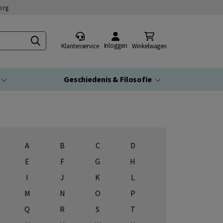
org
Inloggen
Klantenservice
Winkelwagen
Geschiedenis & Filosofie
A
B
C
D
E
F
G
H
I
J
K
L
M
N
O
P
Q
R
S
T