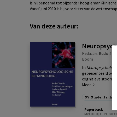
is hij benoemd tot bijzonder hoogleraar Klinisch
Vanaf juni 2010 is hij voorzitter van de wetensc
Van deze auteur:
Neuropsych
Redactie:
Rudolf Po
Boom
In
Neuropsychologi
gepresenteerd over 
cognitieve stoorniss
Meer
5%
Studentenkor
Paperback
Mei 2010 | ISBN 9789