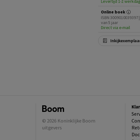
Levertijd 1-2 werkda
Online boek
ISBN 3009010039397 |
van 5 jaar
Direct via e-mail
Inkijkexemplaa
Kla
Ser
© 2026
Koninklijke Boom
Con
uitgevers
Ret
Doc