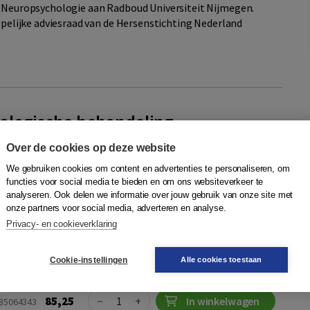
e Neuropsychologie aan Radboud Universiteit Nijmegen.
happelijke adviesraad van de Hersenstichting Nederland
ologische behandeling
nds
,
Caroline van Heugten
,
Luciano Fasotti
,
Ellie Wekking
|
Over de cookies op deze website
We gebruiken cookies om content en advertenties te personaliseren, om
sche behandeling
worden de nieuwste inzichten
functies voor social media te bieden en om ons websiteverkeer te
de neuropsychologische behandeling van cognitieve en niet-
analyseren. Ook delen we informatie over jouw gebruik van onze site met
en die het gevolg zijn van hersenletsel.
onze partners voor social media, adverteren en analyse.
Privacy- en cookieverklaring
ting
Cookie-instellingen
Alle cookies toestaan
Quantity
85,25
−
+
In winkelwagen
085064343