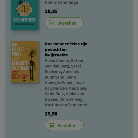
Noëlle Kamminga
29,95
Bestellen
Hoe meneer Prins zijn
gedachten
kwijtraakte
Helen Anema
,
Esther
van den Berg
,
Sarai
Boelema
,
Annelies
Buhrmann
,
Irene
Huenges Wajer
,
Josje
Kal
,
Mariska Mantione
,
Carla Ruis
,
Haike van
Stralen
,
Kim Verweij
,
Martine van Zandvoort
25,50
Bestellen