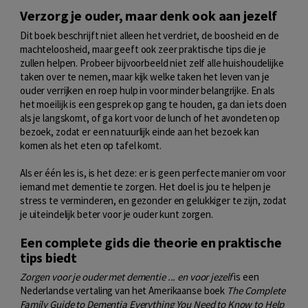
Verzorg je ouder, maar denk ook aan jezelf
Dit boek beschrijft niet alleen het verdriet, de boosheid en de
machteloosheid, maar geeft ook zeer praktische tips die je
zullen helpen. Probeer bijvoorbeeld niet zelf alle huishoudelijke
taken over te nemen, maar kijk welke taken het leven van je
ouder verrijken en roep hulp in voor minder belangrijke. En als
het moeilijk is een gesprek op gang te houden, ga dan iets doen
als je langskomt, of ga kort voor de lunch of het avondeten op
bezoek, zodat er een natuurlijk einde aan het bezoek kan
komen als het eten op tafel komt.
Als er één les is, is het deze: er is geen perfecte manier om voor
iemand met dementie te zorgen. Het doel is jou te helpen je
stress te verminderen, en gezonder en gelukkiger te zijn, zodat
je uiteindelijk beter voor je ouder kunt zorgen.
Een complete gids die theorie en praktische
tips biedt
Zorgen voor je ouder met dementie ... en voor jezelf
is een
Nederlandse vertaling van het Amerikaanse boek
The Complete
Family Guide to Dementia
Everything You Need to Know to Help