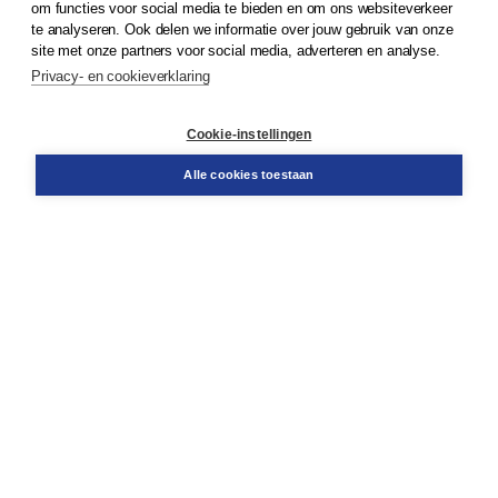
om functies voor social media te bieden en om ons websiteverkeer
te analyseren. Ook delen we informatie over jouw gebruik van onze
Klantenservice
site met onze partners voor social media, adverteren en analyse.
Service & informatie
Privacy- en cookieverklaring
Contact
Retourneren
Docentenservice
Cookie-instellingen
Snel bestellen
Teamviewer
Alle cookies toestaan
Boom voor jou
Voor de boekhandel
Voor de pers
Publiceren bij Boom
Werken bij Boom & Vacatures
Over Boom
Wat ons drijft
Onze historie
Onze auteurs
Onze organisatie
Duurzaam ondernemen