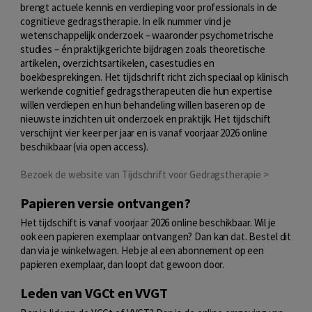
brengt actuele kennis en verdieping voor professionals in de
cognitieve gedragstherapie. In elk nummer vind je
wetenschappelijk onderzoek – waaronder psychometrische
studies – én praktijkgerichte bijdragen zoals theoretische
artikelen, overzichtsartikelen, casestudies en
boekbesprekingen. Het tijdschrift richt zich speciaal op klinisch
werkende cognitief gedragstherapeuten die hun expertise
willen verdiepen en hun behandeling willen baseren op de
nieuwste inzichten uit onderzoek en praktijk. Het tijdschift
verschijnt vier keer per jaar en is vanaf voorjaar 2026 online
beschikbaar (via open access).
Bezoek de website van Tijdschrift voor Gedragstherapie >
Papieren versie ontvangen?
Het tijdschift is vanaf voorjaar 2026 online beschikbaar. Wil je
ook een papieren exemplaar ontvangen? Dan kan dat. Bestel dit
dan via je winkelwagen. Heb je al een abonnement op een
papieren exemplaar, dan loopt dat gewoon door.
Leden van VGCt en VVGT