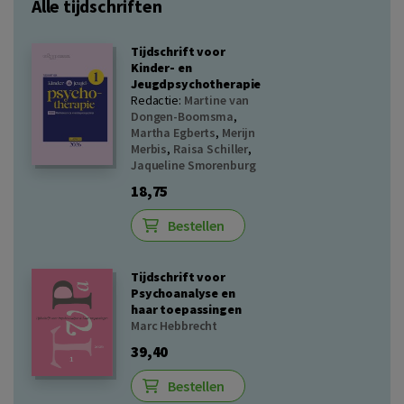
Alle tijdschriften
Tijdschrift voor
Kinder- en
Jeugdpsychotherapie
Redactie:
Martine van
Dongen-Boomsma
,
Martha Egberts
,
Merijn
Merbis
,
Raisa Schiller
,
Jaqueline Smorenburg
18,75
Bestellen
Tijdschrift voor
Psychoanalyse en
haar toepassingen
Marc Hebbrecht
39,40
Bestellen