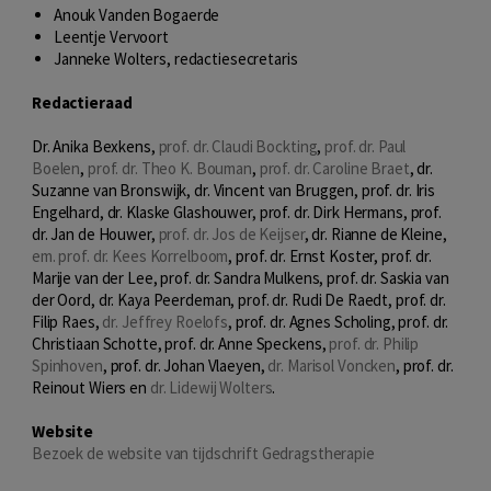
Anouk Vanden Bogaerde
Leentje Vervoort
Janneke Wolters, redactiesecretaris
Redactieraad
Dr. Anika Bexkens,
prof. dr. Claudi Bockting
,
prof. dr. Paul
Boelen
,
prof. dr. Theo K. Bouman
,
prof. dr. Caroline Braet
, dr.
Suzanne van Bronswijk, dr. Vincent van Bruggen, prof. dr. Iris
Engelhard, dr. Klaske Glashouwer, prof. dr. Dirk Hermans, prof.
dr. Jan de Houwer,
prof. dr. Jos de Keijser
, dr. Rianne de Kleine,
em. prof. dr. Kees Korrelboom
, prof. dr. Ernst Koster, prof. dr.
Marije van der Lee, prof. dr. Sandra Mulkens, prof. dr. Saskia van
der Oord, dr. Kaya Peerdeman, prof. dr. Rudi De Raedt, prof. dr.
Filip Raes,
dr. Jeffrey Roelofs
, prof. dr. Agnes Scholing, prof. dr.
Christiaan Schotte, prof. dr. Anne Speckens,
prof. dr. Philip
Spinhoven
, prof. dr. Johan Vlaeyen,
dr. Marisol Voncken
, prof. dr.
Reinout Wiers en
dr. Lidewij Wolters
.
Website
Bezoek de website van tijdschrift Gedragstherapie