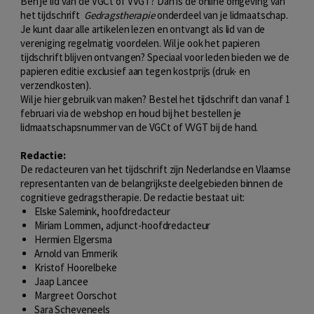
Ben je lid van de VGCt of VVGT? Dan is de online omgeving van
het tijdschrift
Gedragstherapie
onderdeel van je lidmaatschap.
Je kunt daar alle artikelen lezen en ontvangt als lid van de
vereniging regelmatig voordelen. Wil je ook het papieren
tijdschrift blijven ontvangen? Speciaal voor leden bieden we de
papieren editie exclusief aan tegen kostprijs (druk- en
verzendkosten).
Wil je hier gebruik van maken? Bestel het tijdschrift dan vanaf 1
februari via de webshop en houd bij het bestellen je
lidmaatschapsnummer van de VGCt of VVGT bij de hand.
Redactie:
De redacteuren van het tijdschrift zijn Nederlandse en Vlaamse
representanten van de belangrijkste deelgebieden binnen de
cognitieve gedragstherapie. De redactie bestaat uit:
Elske Salemink, hoofdredacteur
Miriam Lommen, adjunct-hoofdredacteur
Hermien Elgersma
Arnold van Emmerik
Kristof Hoorelbeke
Jaap Lancee
Margreet Oorschot
Sara Scheveneels