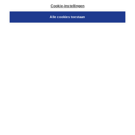
Docentenservice
Cookie-instellingen
Snel bestellen
Teamviewer
Alle cookies toestaan
Boom voor jou
Voor de boekhandel
Voor de pers
Publiceren bij Boom
Werken bij Boom & Vacatures
Over Boom
Wat ons drijft
Onze historie
Onze auteurs
Onze organisatie
Duurzaam ondernemen
Gratis verzending in NL vanaf € 20,-.
Veilig winkelen met Thuiswinkelwaarborg