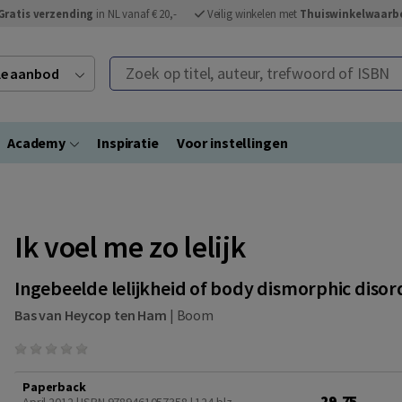
Gratis verzending
in NL vanaf € 20,-
Veilig winkelen met
Thuiswinkelwaarb
Zoek op titel, auteur, trefwoord of ISBN
ele aanbod
Academy
Inspiratie
Voor instellingen
Ik voel me zo lelijk
Ingebeelde lelijkheid of body dismorphic disor
Bas van Heycop ten Ham
|
Boom
Paperback
29,75