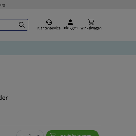
org
Inloggen
Klantenservice
Winkelwagen
der
Quantity
−
+
In winkelwagen