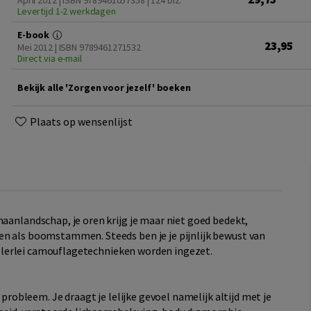
April 2012 | ISBN 9789461057358
| 124 blz.
Levertijd 1-2 werkdagen
E-book
23,95
Mei 2012 | ISBN 9789461271532
Direct via e-mail
Bekijk alle 'Zorgen voor jezelf' boeken
Plaats op wensenlijst
maanlandschap, je oren krijg je maar niet goed bedekt,
en als boomstammen. Steeds ben je je pijnlijk bewust van
, allerlei camouflagetechnieken worden ingezet.
n probleem. Je draagt je lelijke gevoel namelijk altijd met je