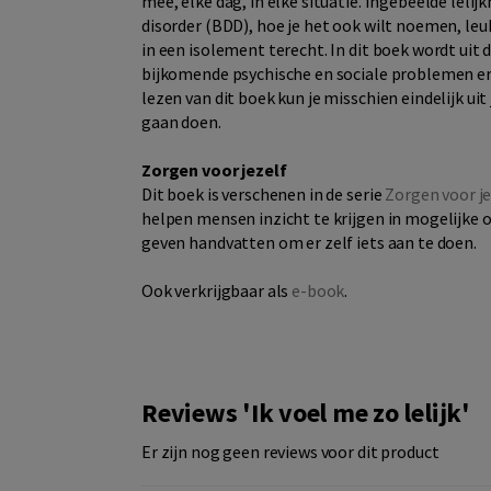
mee, elke dag, in elke situatie. Ingebeelde lel
disorder (BDD), hoe je het ook wilt noemen, le
in een isolement terecht. In dit boek wordt uit
bijkomende psychische en sociale problemen er
lezen van dit boek kun je misschien eindelijk ui
gaan doen.
Zorgen voor jezelf
Dit boek is verschenen in de serie
Zorgen voor je
helpen mensen inzicht te krijgen in mogelijke
geven handvatten om er zelf iets aan te doen.
Ook verkrijgbaar als
e-book
.
Reviews 'Ik voel me zo lelijk'
Er zijn nog geen reviews voor dit product