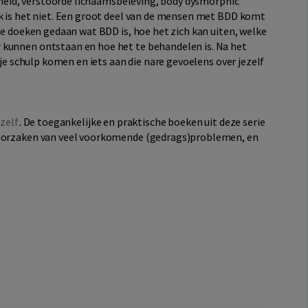
ijkheid, verstoorde lichaamsbeleving, body dysmorphic
uk is het niet. Een groot deel van de mensen met BDD komt
 de doeken gedaan wat BDD is, hoe het zich kan uiten, welke
 kunnen ontstaan en hoe het te behandelen is. Na het
t je schulp komen en iets aan die nare gevoelens over jezelf
zelf
.
De toegankelijke en praktische boeken uit deze serie
 oorzaken van veel voorkomende (gedrags)problemen, en