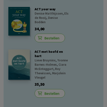
ACT your way
Denise Matthijssen
,
Els
de Rooij
,
Denise
Bodden
34,00
Bestellen
ACT met hoofd en
hart
Lieve Bruyninx
,
Yvonne
Barnes-Holmes
,
Ciara
McEnteggart
,
Roy
Thewissen
,
Marjolein
Vleugel
35,50
Bestellen