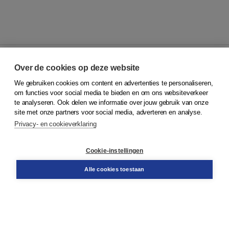
Over de cookies op deze website
We gebruiken cookies om content en advertenties te personaliseren,
© 2026
Koninklijke Boom uitgevers
om functies voor social media te bieden en om ons websiteverkeer
te analyseren. Ook delen we informatie over jouw gebruik van onze
Klantenservice
site met onze partners voor social media, adverteren en analyse.
Service & informatie
Privacy- en cookieverklaring
Contact
Retourneren
Docentenservice
Cookie-instellingen
Snel bestellen
Teamviewer
Alle cookies toestaan
Boom voor jou
Voor de boekhandel
Voor de pers
Publiceren bij Boom