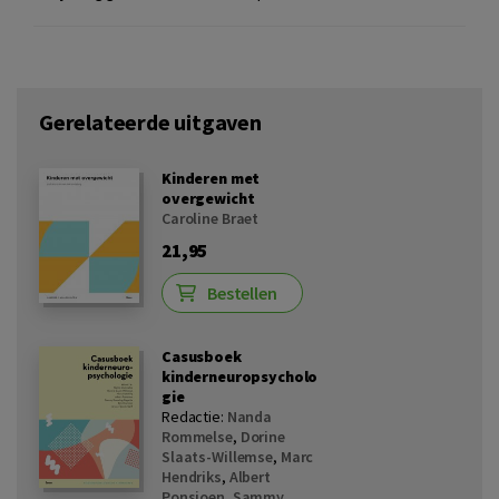
Gerelateerde uitgaven
Kinderen met
overgewicht
Caroline Braet
21,95
Bestellen
Casusboek
kinderneuropsycholo
gie
Redactie:
Nanda
Rommelse
,
Dorine
Slaats-Willemse
,
Marc
Hendriks
,
Albert
Ponsioen
,
Sammy