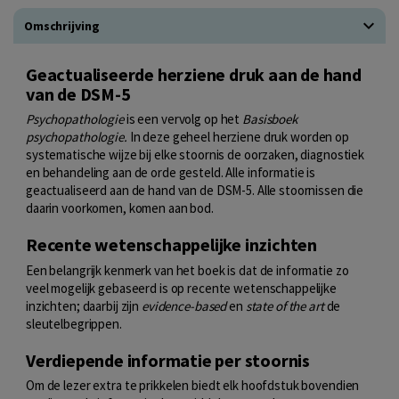
Omschrijving
Geactualiseerde herziene druk aan de hand
van de DSM-5
Psychopathologie
is een vervolg op het
Basisboek
psychopathologie.
In deze geheel herziene druk worden op
systematische wijze bij elke stoornis de oorzaken, diagnostiek
en behandeling aan de orde gesteld. Alle informatie is
geactualiseerd aan de hand van de DSM-5. Alle stoornissen die
daarin voorkomen, komen aan bod.
Recente wetenschappelijke inzichten
Een belangrijk kenmerk van het boek is dat de informatie zo
veel mogelijk gebaseerd is op recente wetenschappelijke
inzichten; daarbij zijn
evidence-based
en
state of the art
de
sleutelbegrippen.
Verdiepende informatie per stoornis
Om de lezer extra te prikkelen biedt elk hoofdstuk bovendien