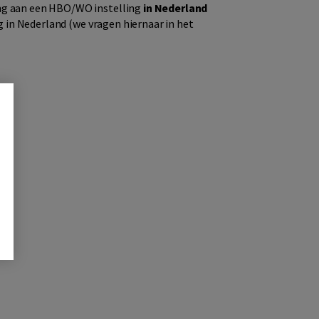
ng aan een HBO/WO instelling
in Nederland
g in Nederland (we vragen hiernaar in het