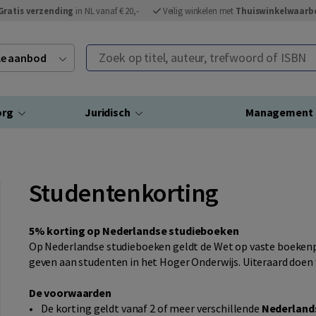
Gratis verzending
in NL vanaf € 20,-
Veilig winkelen met
Thuiswinkelwaarb
Zoek op titel, auteur, trefwoord of ISBN
ele aanbod
org
Juridisch
Management
Studentenkorting
5% korting op Nederlandse studieboeken
Op Nederlandse studieboeken geldt de Wet op vaste boekenp
geven aan studenten in het Hoger Onderwijs. Uiteraard doen w
De voorwaarden
• De korting geldt vanaf 2 of meer verschillende
Nederland