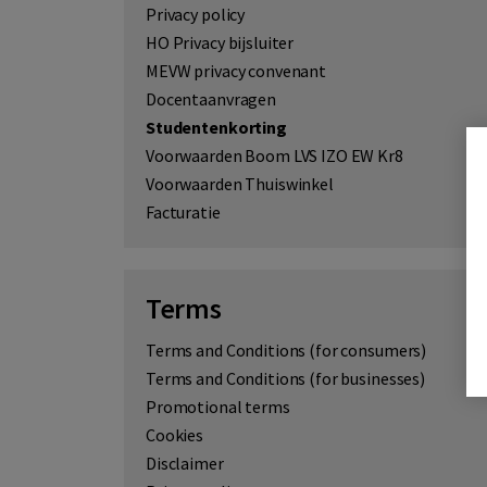
Privacy policy
HO Privacy bijsluiter
MEVW privacy convenant
Docentaanvragen
Studentenkorting
Voorwaarden Boom LVS IZO EW Kr8
Voorwaarden Thuiswinkel
Facturatie
Terms
Terms and Conditions (for consumers)
Terms and Conditions (for businesses)
Promotional terms
Cookies
Disclaimer