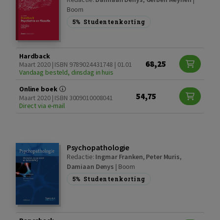
Boom
5%
Studentenkorting
Hardback
68,25
Maart 2020 | ISBN 9789024431748 | 01.01
Vandaag besteld, dinsdag in huis
Online boek
54,75
Maart 2020 | ISBN 3009010008041
Direct via e-mail
Psychopathologie
Redactie:
Ingmar Franken
,
Peter Muris
,
Damiaan Denys
|
Boom
5%
Studentenkorting