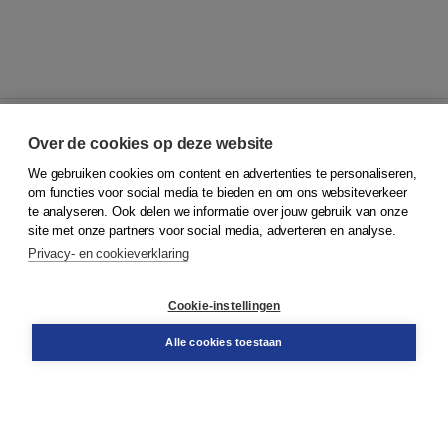
Over de cookies op deze website
We gebruiken cookies om content en advertenties te personaliseren,
© 2026
Koninklijke Boom uitgevers
om functies voor social media te bieden en om ons websiteverkeer
te analyseren. Ook delen we informatie over jouw gebruik van onze
Klantenservice
site met onze partners voor social media, adverteren en analyse.
Service & informatie
Privacy- en cookieverklaring
Contact
Retourneren
Docentenservice
Cookie-instellingen
Snel bestellen
Teamviewer
Alle cookies toestaan
Boom voor jou
Voor de boekhandel
Voor de pers
Publiceren bij Boom