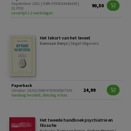
September 2021 | ISBN 9789024446445 |
90,50
01.POD
Levertijd 1-2 werkdagen
Het tekort van het teveel
Damiaan Denys
|
Singel Uitgevers
Paperback
24,99
Oktober 2020 | ISBN 9789038807393
Vandaag besteld, dinsdag in huis
Het tweede handboek psychiatrie en
filosofie
Redactie:
Damiaan Denys
,
Gerben Meynen
|