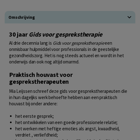
Omschrijving
30 jaar
Gids voor gesprekstherapie
Al drie decennia lang is
Gids voor gesprekstherapie
een
onmisbaar hulpmiddel voor professionals in de geestelijke
gezondheidszorg. Het is nog steeds actueel en wordt in het
onderwijs dan ook nog altijd omarmd.
Praktisch houvast voor
gesprekstherapeuten
Mia Leijssen schreef deze gids voor gesprekstherapeuten die
in hun dageljks werk behoefte hebben aan een praktisch
houvast bij onder andere:
het eerste gesprek;
het ontwikkelen van een goede professionele relatie;
het werken met heftige emoties als angst, kwaadheid,
verdriet , verliefdheid;