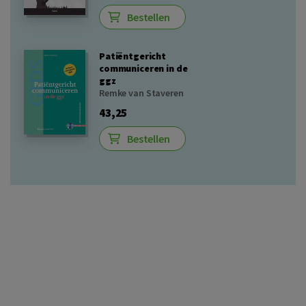
Bestellen
Patiëntgericht
communiceren in de
ggz
Remke van Staveren
43,25
Bestellen