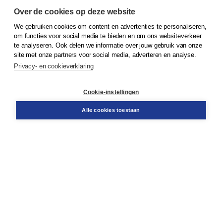
Over de cookies op deze website
We gebruiken cookies om content en advertenties te personaliseren,
© 2026
Koninklijke Boom uitgevers
om functies voor social media te bieden en om ons websiteverkeer
te analyseren. Ook delen we informatie over jouw gebruik van onze
Klantenservice
site met onze partners voor social media, adverteren en analyse.
Service & informatie
Privacy- en cookieverklaring
Contact
Retourneren
Docentenservice
Cookie-instellingen
Snel bestellen
Teamviewer
Alle cookies toestaan
Boom voor jou
Voor de boekhandel
Voor de pers
Publiceren bij Boom
Werken bij Boom & Vacatures
Over Boom
Wat ons drijft
Onze historie
Onze auteurs