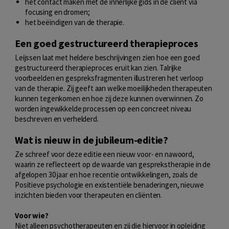
het contact maken met de innerlijke gids in de cliënt via
focusing en dromen;
het beëindigen van de therapie.
Een goed gestructureerd therapieproces
Leijssen laat met heldere beschrijvingen zien hoe een goed
gestructureerd therapieproces eruit kan zien. Talrijke
voorbeelden en gespreksfragmenten illustreren het verloop
van de therapie. Zij geeft aan welke moeilijkheden therapeuten
kunnen tegenkomen en hoe zij deze kunnen overwinnen. Zo
worden ingewikkelde processen op een concreet niveau
beschreven en verhelderd.
Wat is nieuw in de jubileum-editie?
Ze schreef voor deze editie een nieuw voor- en nawoord,
waarin ze reflecteert op de waarde van gesprekstherapie in de
afgelopen 30 jaar en hoe recentie ontwikkelingen, zoals de
Positieve psychologie en existentiële benaderingen, nieuwe
inzichten bieden voor therapeuten en cliënten.
Voor wie?
Niet alleen psychotherapeuten en zij die hiervoor in opleiding