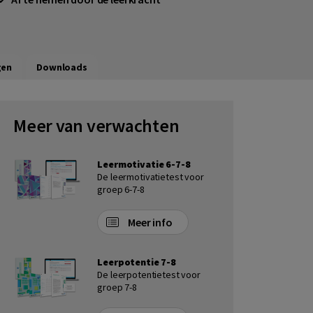
gen
Downloads
Meer van verwachten
Leermotivatie 6-7-8
De leermotivatietest voor
groep 6-7-8
Meer info
Leerpotentie 7-8
De leerpotentietest voor
groep 7-8