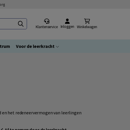
org
Inloggen
Klantenservice
Winkelwagen
ntrum
Voor de leerkracht
id en het redeneervermogen van leerlingen
Af te nemen door de leerkracht