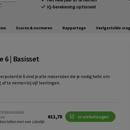
IQ-berekening optioneel
ame
Scoren & normeren
Rapportage
Veelgestelde vra
 6 | Basisset
eerpotentie 6 vind je alle materialen die je nodig hebt om
g af te nemen bij vijf leerlingen.
 9789024436606
611,75
In winkelwagen
gen
te bestellen met een zakelijk