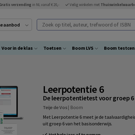
Gratis verzending
in NL vanaf € 20,-
Veilig winkelen met
Thuiswinkelwaarb
Zoek op titel, auteur, trefwoord of ISBN
ele aanbod
Voor in de klas
Toetsen
Boom LVS
Boom testce
Leerpotentie 6
De leerpotentietest voor groep 6
Teije de Vos
|
Boom
Met Leerpotentie 6 meet je de taalvaardighe
uit groep 6 van het basisonderwijs.
Het hele jaar af te nemen