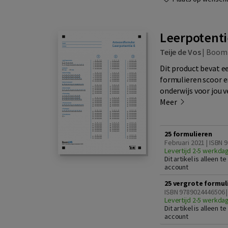
Leerpotenti
Teije de Vos
|
Boom
Dit product bevat e
formulieren scoor e
onderwijs voor jou 
Meer
25 formulieren
Februari 2021 | ISBN 
Levertijd 2-5 werkda
Dit artikel is alleen 
account
25 vergrote formul
ISBN 9789024446506 |
Levertijd 2-5 werkda
Dit artikel is alleen 
account