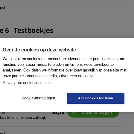
jst
 6 | Testboekjes
n set van vijf herbruikbare testboekjes voor Leerpotentie 6.
Over de cookies op deze website
We gebruiken cookies om content en advertenties te personaliseren, om
functies voor social media te bieden en om ons websiteverkeer te
analyseren. Ook delen we informatie over jouw gebruik van onze site met
onze partners voor social media, adverteren en analyse.
9789024442126 | 1e druk
59,95
In winkelwagen
Privacy- en cookieverklaring
gen
te bestellen met een zakelijk
Cookie-instellingen
Alle cookies toestaan
kjes
 9789024445929 | 01.01
92,75
In winkelwagen
gen
te bestellen met een zakelijk
jst