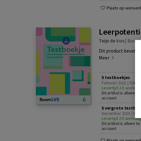
Plaats op wensenli
Leerpotentie
Teije de Vos
|
Boom
Dit product bevat ee
Meer
5 testboekjes
Februari 2021 | ISBN 
Levertijd 2-5 werkda
Dit artikel is alleen 
account
5 vergrote testboe
December 2021 | ISBN
Levertijd 2-5 werkda
Dit artikel is alleen 
account
Plaats op wensenli