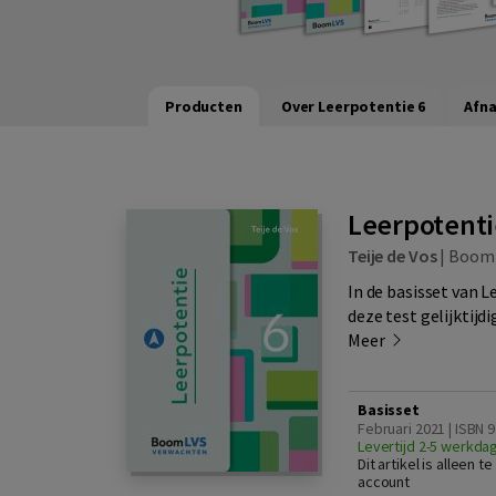
Producten
Over Leerpotentie 6
Afn
Leerpotentie
Teije de Vos
|
Boom
In de basisset van L
deze test gelijktijdi
Meer
Basisset
Februari 2021 | ISBN
Levertijd 2-5 werkda
Dit artikel is alleen 
account