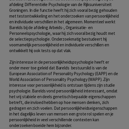
afdeling Differentiële Psychologie van de Rijksuniversiteit
Groningen. In die functie heeft hij zich vooral bezig gehouden
met testontwikkeling en het onderzoeken van persoonlijkheid
en individuele verschillen in het algemeen. Momenteel werkt
Barelds bij de afdeling Arbeids-, Organisatie- en
Personeelspsychologie, waar hij zich vooral bezig houdt met
de selectiepsychologie. Onderzoekmatig bestudeert hij
voornamelijk persoonlijkheid en individuele verschillen en
ontwikkelt hij ook tests op dat vlak.
Zijn interesse in de persoonlijkheidspsychologie heeft er
onder meer toe geleid dat Barelds bestuurslid is van de
European Association of Personality Psychology (EAPP) en de
World Association of Personality Psychology (WAPP). Zijn
interesse voor persoonlijkheid is ontstaan tijdens zijn studie
psychologie. Barelds vond persoonlijkheid interessant, omdat
het vrij stabiele en deels genetisch bepaalde eigenschappen
betreft, die invloed hebben op hoe mensen denken, zich
gedragen en zich voelen. Dat persoonlijkheidseigenschappen
in het dagelijks leven van mensen een grote rol spelen en je
persoonlijkheid in veel verschillende contexten kan
onderzoeken boeide hem bijzonder.