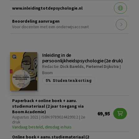
www.inleidingtotdepsychologie.nl
Beoordeling aanvragen
Voor docenten met een onderwijsaccount
Inleiding in de
persoonlijkheidspsychologie (2e druk)
Redactie:
Dick Barelds
,
Pieternel Dijkstra
|
Boom
5%
Studentenkorting
Paperback + online boek + aanv.
studiemateriaal (2 jaar toegang via
Boom Academie)
69,95
Augustus 2021 | ISBN 9789024429912 | 2e
druk
Vandaag besteld, dinsdag in huis
Online boek + aanv. studiemateriaal (2