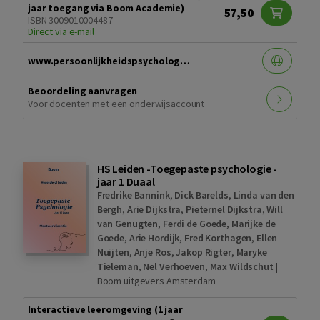
jaar toegang via Boom Academie)
57,50
ISBN 3009010004487
Direct via e-mail
www.persoonlijkheidspsychologie.nl
Beoordeling aanvragen
Voor docenten met een onderwijsaccount
HS Leiden -Toegepaste psychologie -
jaar 1 Duaal
Fredrike Bannink
,
Dick Barelds
,
Linda van den
Bergh
,
Arie Dijkstra
,
Pieternel Dijkstra
,
Will
van Genugten
,
Ferdi de Goede
,
Marijke de
Goede
,
Arie Hordijk
,
Fred Korthagen
,
Ellen
Nuijten
,
Anje Ros
,
Jakop Rigter
,
Maryke
Tieleman
,
Nel Verhoeven
,
Max Wildschut
|
Boom uitgevers Amsterdam
Interactieve leeromgeving (1 jaar