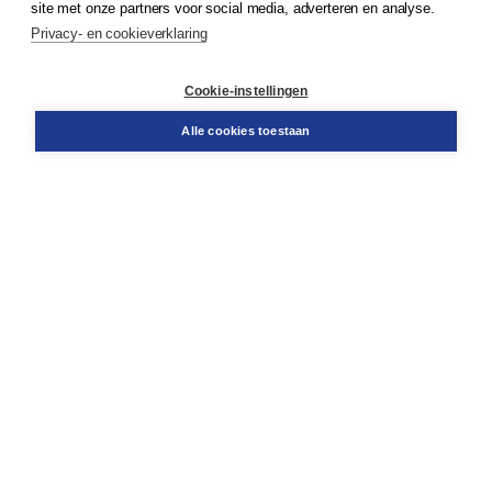
site met onze partners voor social media, adverteren en analyse.
Service & informatie
Privacy- en cookieverklaring
Contact
Retourneren
Docentenservice
Cookie-instellingen
Snel bestellen
Teamviewer
Alle cookies toestaan
Boom voor jou
Voor de boekhandel
Voor de pers
Publiceren bij Boom
Werken bij Boom & Vacatures
Over Boom
Wat ons drijft
Onze historie
Onze auteurs
Onze organisatie
Duurzaam ondernemen
Gratis verzending in NL vanaf € 20,-.