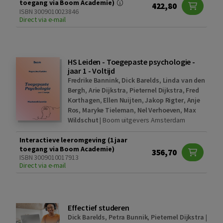
toegang via Boom Academie)
422,80
ISBN 3009010023846
Direct via e-mail
HS Leiden - Toegepaste psychologie -
jaar 1 - Voltijd
Fredrike Bannink
,
Dick Barelds
,
Linda van den
Bergh
,
Arie Dijkstra
,
Pieternel Dijkstra
,
Fred
Korthagen
,
Ellen Nuijten
,
Jakop Rigter
,
Anje
Ros
,
Maryke Tieleman
,
Nel Verhoeven
,
Max
Wildschut
|
Boom uitgevers Amsterdam
Interactieve leeromgeving (1 jaar
toegang via Boom Academie)
356,70
ISBN 3009010017913
Direct via e-mail
Effectief studeren
Dick Barelds
,
Petra Bunnik
,
Pieternel Dijkstra
|