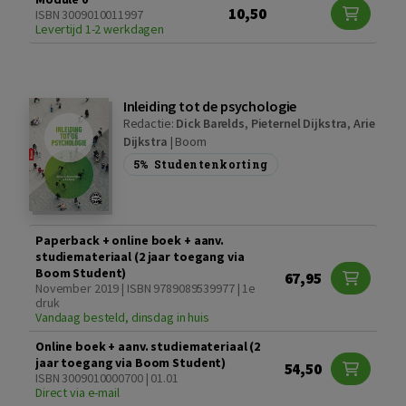
10,50
ISBN 3009010011997
Levertijd 1-2 werkdagen
Inleiding tot de psychologie
Redactie:
Dick Barelds
,
Pieternel Dijkstra
,
Arie
Dijkstra
|
Boom
5%
Studentenkorting
Paperback + online boek + aanv.
studiemateriaal (2 jaar toegang via
Boom Student)
67,95
November 2019 | ISBN 9789089539977 | 1e
druk
Vandaag besteld, dinsdag in huis
Online boek + aanv. studiemateriaal (2
jaar toegang via Boom Student)
54,50
ISBN 3009010000700 | 01.01
Direct via e-mail