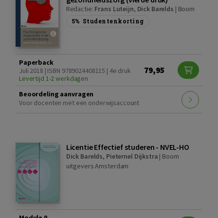
Redactie:
Frans Luteijn
,
Dick Barelds
|
Boom
5%
Studentenkorting
Paperback
79,95
Juli 2018 | ISBN 9789024408115 | 4e druk
Levertijd 1-2 werkdagen
Beoordeling aanvragen
Voor docenten met een onderwijsaccount
Licentie Effectief studeren - NVEL-HO
Dick Barelds
,
Pieternel Dijkstra
|
Boom
uitgevers Amsterdam
Module 0