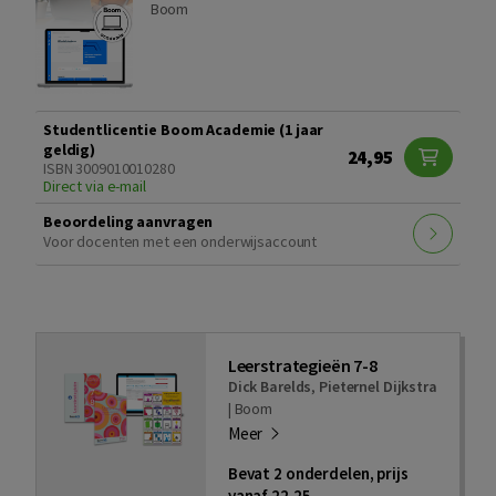
Boom
Studentlicentie Boom Academie (1 jaar
geldig)
24,95
ISBN 3009010010280
Direct via e-mail
Beoordeling aanvragen
Voor docenten met een onderwijsaccount
Leerstrategieën 7-8
Dick Barelds
,
Pieternel Dijkstra
|
Boom
Meer
Bevat 2 onderdelen, prijs
vanaf 22,25