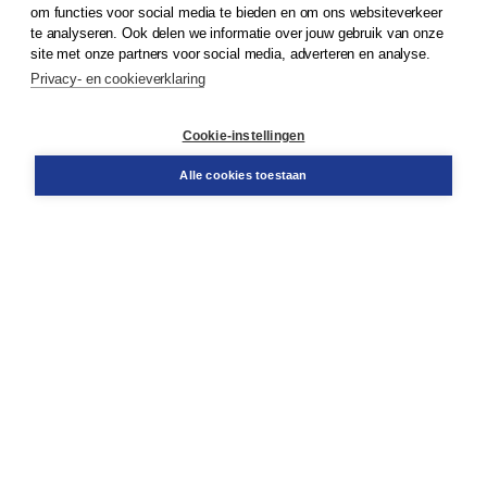
om functies voor social media te bieden en om ons websiteverkeer
te analyseren. Ook delen we informatie over jouw gebruik van onze
Klantenservice
site met onze partners voor social media, adverteren en analyse.
Service & informatie
Privacy- en cookieverklaring
Contact
Retourneren
Docentenservice
Cookie-instellingen
Snel bestellen
Teamviewer
Alle cookies toestaan
Boom voor jou
Voor de boekhandel
Voor de pers
Publiceren bij Boom
Werken bij Boom & Vacatures
Over Boom
Wat ons drijft
Onze historie
Onze auteurs
Onze organisatie
Duurzaam ondernemen