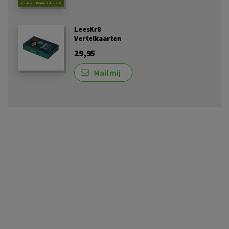
LeesKr8
Vertelkaarten
29,95
Mail mij