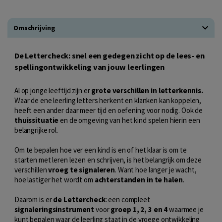
Omschrijving
De Lettercheck: snel een gedegen zicht op de lees- en
spellingontwikkeling van jouw leerlingen
Al op jonge leeftijd zijn er
grote verschillen in letterkennis.
Waar de ene leerling letters herkent en klanken kan koppelen,
heeft een ander daar meer tijd en oefening voor nodig. Ook de
thuissituatie
en de omgeving van het kind spelen hierin een
belangrijke rol.
Om te bepalen hoe ver een kind is en of het klaar is om te
starten met leren lezen en schrijven, is het belangrijk om deze
verschillen
vroeg te signaleren
. Want hoe langer je wacht,
hoe lastiger het wordt om
achterstanden in te halen
.
Daarom is er
de Lettercheck
: een compleet
signaleringsinstrument
voor
groep 1, 2, 3 en 4
waarmee je
kunt bepalen waar de leerling staat in de vroege ontwikkeling