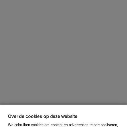
Over de cookies op deze website
We gebruiken cookies om content en advertenties te personaliseren,
© 2026
Koninklijke Boom uitgevers