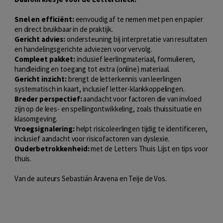
Snel en efficiënt:
eenvoudig af te nemen met pen en papier
en direct bruikbaar in de praktijk.
Gericht advies:
ondersteuning bij interpretatie van resultaten
en handelingsgerichte adviezen voor vervolg.
Compleet pakket:
inclusief leerlingmateriaal, formulieren,
handleiding en toegang tot extra (online) materiaal.
Gericht inzicht:
brengt de letterkennis van leerlingen
systematisch in kaart, inclusief letter-klankkoppelingen.
Breder perspectief:
aandacht voor factoren die van invloed
zijn op de lees- en spellingontwikkeling, zoals thuissituatie en
klasomgeving.
Vroegsignalering:
helpt risicoleerlingen tijdig te identificeren,
inclusief aandacht voor risicofactoren van dyslexie.
Ouderbetrokkenheid:
met de Letters Thuis Lijst en tips voor
thuis.
Van de auteurs Sebastián Aravena en Teije de Vos.