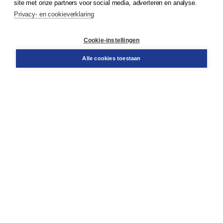
site met onze partners voor social media, adverteren en analyse.
Service & informatie
Privacy- en cookieverklaring
Contact
Retourneren
Docentenservice
Cookie-instellingen
Snel bestellen
Teamviewer
Alle cookies toestaan
Boom voor jou
Voor de boekhandel
Voor de pers
Publiceren bij Boom
Werken bij Boom & Vacatures
Over Boom
Wat ons drijft
Onze historie
Onze auteurs
Onze organisatie
Duurzaam ondernemen
Gratis verzending in NL vanaf € 20,-.