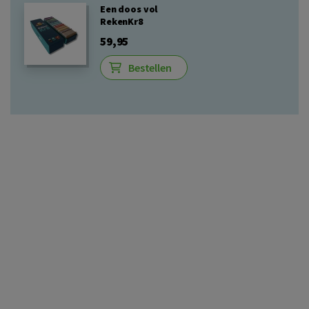
Een doos vol
RekenKr8
59,95
Bestellen