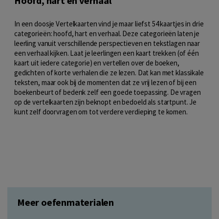
Hoofd, hart en verhaal
In een doosje Vertelkaarten vind je maar liefst 54 kaartjes in drie
categorieën: hoofd, hart en verhaal. Deze categorieën laten je
leerling vanuit verschillende perspectieven en tekstlagen naar
een verhaal kijken. Laat je leerlingen een kaart trekken (of één
kaart uit iedere categorie) en vertellen over de boeken,
gedichten of korte verhalen die ze lezen. Dat kan met klassikale
teksten, maar ook bij de momenten dat ze vrij lezen of bij een
boekenbeurt of bedenk zelf een goede toepassing. De vragen
op de vertelkaarten zijn beknopt en bedoeld als startpunt. Je
kunt zelf doorvragen om tot verdere verdieping te komen.
Meer oefenmaterialen