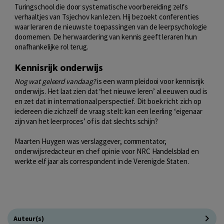
Turingschool die door systematische voorbereiding zelfs
verhaaltjes van Tsjechov kan lezen. Hij bezoekt conferenties
waar leraren de nieuwste toepassingen van de leerpsychologie
doornemen. De herwaardering van kennis geeft leraren hun
onafhankelijke rol terug.
Kennisrijk onderwijs
Nog wat geleerd vandaag?
is een warm pleidooi voor kennisrijk
onderwijs. Het laat zien dat ‘het nieuwe leren’ al eeuwen oud is
en zet dat in internationaal perspectief. Dit boek richt zich op
iedereen die zichzelf de vraag stelt: kan een leerling ‘eigenaar
zijn van het leerproces’ of is dat slechts schijn?
Maarten Huygen was verslaggever, commentator,
onderwijsredacteur en chef opinie voor NRC Handelsblad en
werkte elf jaar als correspondent in de Verenigde Staten.
Auteur(s)