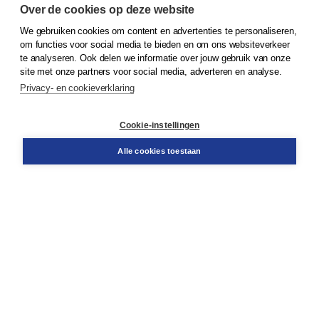
Over de cookies op deze website
We gebruiken cookies om content en advertenties te personaliseren,
© 2026
Koninklijke Boom uitgevers
om functies voor social media te bieden en om ons websiteverkeer
te analyseren. Ook delen we informatie over jouw gebruik van onze
Klantenservice
site met onze partners voor social media, adverteren en analyse.
Service & informatie
Privacy- en cookieverklaring
Contact
Retourneren
Docentenservice
Cookie-instellingen
Snel bestellen
Teamviewer
Alle cookies toestaan
Boom voor jou
Voor de boekhandel
Voor de pers
Publiceren bij Boom
Werken bij Boom & Vacatures
Over Boom
Wat ons drijft
Onze historie
Onze auteurs