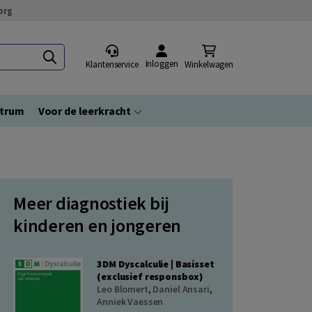
org
Inloggen
Klantenservice
Winkelwagen
ntrum
Voor de leerkracht
Meer diagnostiek bij
kinderen en jongeren
3DM Dyscalculie | Basisset
(exclusief responsbox)
Leo Blomert
,
Daniel Ansari
,
Anniek Vaessen