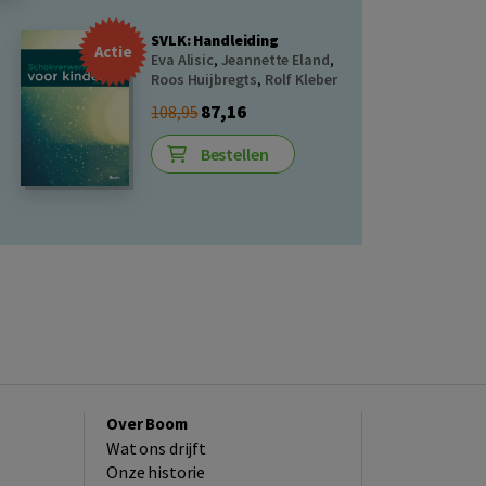
SVLK: Handleiding
Actie
Eva Alisic
,
Jeannette Eland
,
Roos Huijbregts
,
Rolf Kleber
87,16
108,95
Bestellen
Over Boom
Wat ons drijft
Onze historie