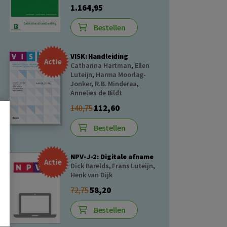
1.164,95
Bestellen
VISK: Handleiding
Actie
Catharina Hartman
,
Ellen
Luteijn
,
Harma Moorlag-
Jonker
,
R.B. Minderaa
,
Annelies de Bildt
112,60
140,75
Bestellen
NPV-J-2: Digitale afname
Actie
Dick Barelds
,
Frans Luteijn
,
Henk van Dijk
58,20
72,75
Bestellen