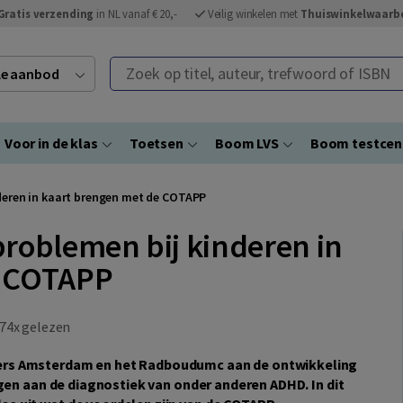
Gratis verzending
in NL vanaf € 20,-
Veilig winkelen met
Thuiswinkelwaarb
Zoek op titel, auteur, trefwoord of ISBN
ele aanbod
Voor in de klas
Toetsen
Boom LVS
Boom testce
deren in kaart brengen met de COTAPP
roblemen bij kinderen in
e COTAPP
74x gelezen
ers Amsterdam en het Radboudumc aan de ontwikkeling
agen aan de diagnostiek van onder anderen ADHD. In dit