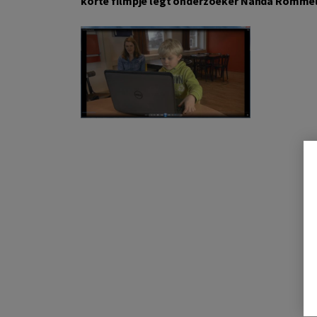
korte filmpje legt onderzoeker Nanda Rommels