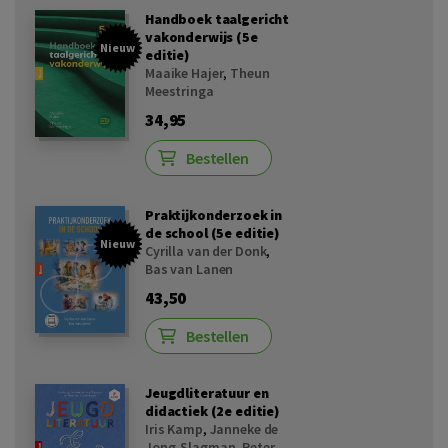
Handboek taalgericht
vakonderwijs (5e
Nieuw
editie)
Maaike Hajer
,
Theun
Meestringa
34,95
Bestellen
Praktijkonderzoek in
de school (5e editie)
Nieuw
Cyrilla van der Donk
,
Bas van Lanen
43,50
Bestellen
Jeugdliteratuur en
didactiek (2e editie)
Iris Kamp
,
Janneke de
Jong-Slagman
,
Peter