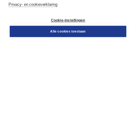
Service & informatie
Privacy- en cookieverklaring
Contact
Retourneren
Docentenservice
Cookie-instellingen
Snel bestellen
Teamviewer
Alle cookies toestaan
Boom voor jou
Voor de boekhandel
Voor de pers
Publiceren bij Boom
Werken bij Boom & Vacatures
Over Boom
Wat ons drijft
Onze historie
Onze auteurs
Onze organisatie
Duurzaam ondernemen
Gratis verzending in NL vanaf € 20,-.