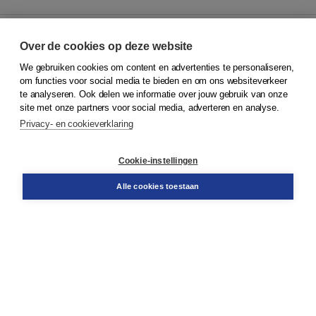
Over de cookies op deze website
We gebruiken cookies om content en advertenties te personaliseren,
© 2026
Koninklijke Boom uitgevers
om functies voor social media te bieden en om ons websiteverkeer
te analyseren. Ook delen we informatie over jouw gebruik van onze
Klantenservice
site met onze partners voor social media, adverteren en analyse.
Service & informatie
Privacy- en cookieverklaring
Contact
Retourneren
Docentenservice
Cookie-instellingen
Snel bestellen
Teamviewer
Alle cookies toestaan
Boom voor jou
Voor de boekhandel
Voor de pers
Publiceren bij Boom
Werken bij Boom & Vacatures
Over Boom
Wat ons drijft