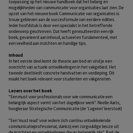
toepassing op het nieuwe handboek dat het belang en
mogelijkheden van communicatie voor organisaties laat zien. De
opzet van het nieuwe boek Communicatie van organisaties is
trouw gebleven aan de succesformule van eerdere edities.
Ieder hoofdstuk is door een specialist in het betreffende
onderwerp geschreven. Dat heeft geresulteerd in een rijk
boek, gevarieerd aan inhoud, actueel en fundamenteel, met
een veelheid aan inzichten en handige tips.
Inhoud
In het eerste deel komt de theorie aan bod en vind je een
overzicht van actuele ontwikkelingen in het vakgebied. Het
tweede deel biedt concrete handvatten en verdieping. Dit
maakt het boek relevant voor studenten en vakgenoten.
Lezers over het boek
"Een must voor professionals voor wie communicatie een
belangrijk aspect vormt van het dagelijkse werk". Noelle Aarts,
hoogleraar Strategische Communicatie (de 'Logeion' leerstoel)
"Een 'must read' voor iedere zich continu ontwikkelende
communicatieprofessional, dankzij een zorgvuldige keuze uit
de inzichten en ontwikkelingen die nu belangrijk zijn", Bart de