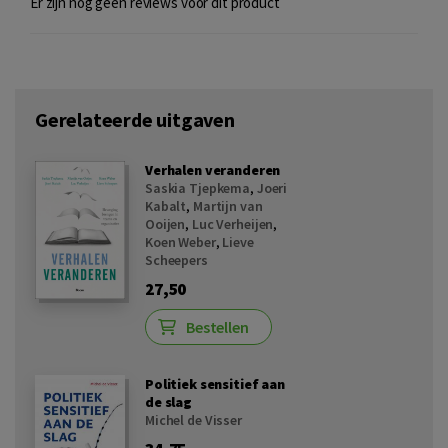
Er zijn nog geen reviews voor dit product
Gerelateerde uitgaven
Verhalen veranderen
Saskia Tjepkema
,
Joeri
Kabalt
,
Martijn van
Ooijen
,
Luc Verheijen
,
Koen Weber
,
Lieve
Scheepers
27,50
Bestellen
Politiek sensitief aan
de slag
Michel de Visser