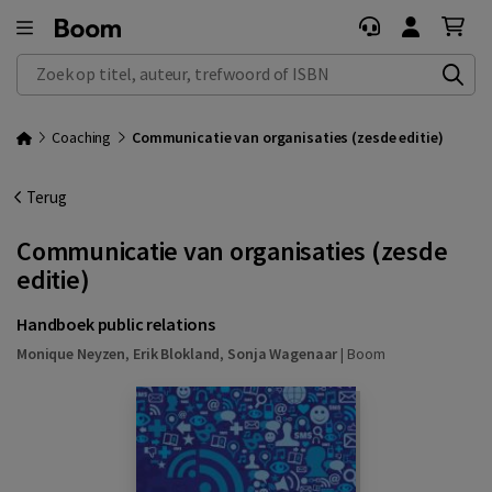
Zoek op titel, auteur, trefwoord of ISBN
Coaching
Communicatie van organisaties (zesde editie)
Terug
Communicatie van organisaties (zesde
editie)
Handboek public relations
Monique Neyzen
,
Erik Blokland
,
Sonja Wagenaar
|
Boom