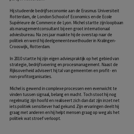
Hij studeerde bedrijfseconomie aan de Erasmus Universiteit
Rotterdam, de London School of Economics en de Ecole
Supérieure de Commerce de Lyon. Michel startte zijn loopbaan
als managementconsultant bij een groot internationaal
adviesbureau. Na zes jaar maakte hij de overstap naar de
politiek en werd hij deelgemeentewethouder in Kralingen-
Crooswijk, Rotterdam.
In 2010 startte hij zijn eigen adviespraktijk op het gebied van
strategie, bedrijfsvoering en procesmanagement. Naast de
Rijksoverheid adviseert hij tal van gemeenten en profit- en
non-profitorganisaties.
Michel is gewend in complexe processen een evenwicht te
vinden tussen signaal, belang en macht. Toch stoot hij nog
regelmatig zijn hoofd en realiseert zich dan dat zijn inzet net
iets politiek sensitiever had gekund. Zijn ervaringen deelt hij
graag met anderen en hij helpt mensen graag op weg als het
politiek wat stroef verloopt.