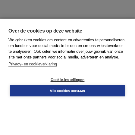
Over de cookies op deze website
We gebruiken cookies om content en advertenties te personaliseren,
© 2026
Koninklijke Boom uitgevers
om functies voor social media te bieden en om ons websiteverkeer
te analyseren. Ook delen we informatie over jouw gebruik van onze
Klantenservice
site met onze partners voor social media, adverteren en analyse.
Service & informatie
Privacy- en cookieverklaring
Contact
Retourneren
Docentenservice
Cookie-instellingen
Snel bestellen
Teamviewer
Alle cookies toestaan
Boom voor jou
Voor de boekhandel
Voor de pers
Publiceren bij Boom
Werken bij Boom & Vacatures