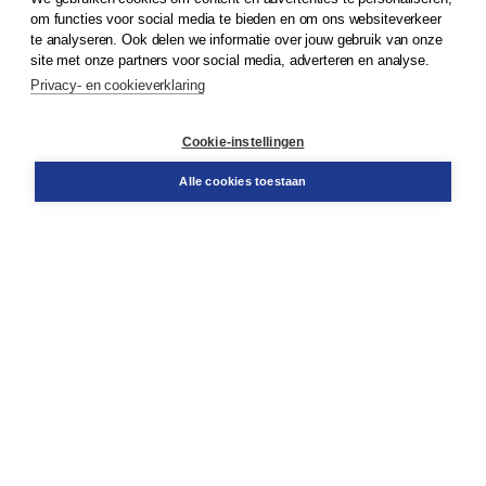
© 2026
Koninklijke Boom uitgevers
om functies voor social media te bieden en om ons websiteverkeer
te analyseren. Ook delen we informatie over jouw gebruik van onze
Klantenservice
site met onze partners voor social media, adverteren en analyse.
Service & informatie
Privacy- en cookieverklaring
Contact
Retourneren
Docentenservice
Cookie-instellingen
Snel bestellen
Teamviewer
Alle cookies toestaan
Boom voor jou
Voor de boekhandel
Voor de pers
Publiceren bij Boom
Werken bij Boom & Vacatures
Over Boom
Wat ons drijft
Onze historie
Onze auteurs
Onze organisatie
Duurzaam ondernemen