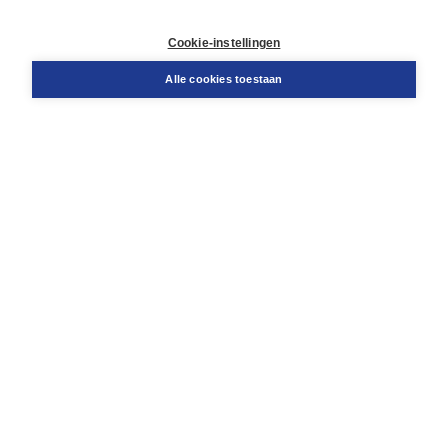
Retourneren
Docentenservice
Cookie-instellingen
Snel bestellen
Teamviewer
Alle cookies toestaan
Boom voor jou
Voor de boekhandel
Voor de pers
Publiceren bij Boom
Werken bij Boom & Vacatures
Over Boom
Wat ons drijft
Onze historie
Onze auteurs
Onze organisatie
Duurzaam ondernemen
Gratis verzending in NL vanaf € 20,-.
Veilig winkelen met Thuiswinkelwaarborg