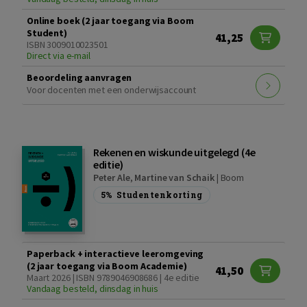
Online boek (2 jaar toegang via Boom
Student)
41,25
ISBN 3009010023501
Direct via e-mail
Beoordeling aanvragen
Voor docenten met een onderwijsaccount
Rekenen en wiskunde uitgelegd (4e
editie)
Peter Ale
,
Martine van Schaik
|
Boom
5%
Studentenkorting
Paperback + interactieve leeromgeving
(2 jaar toegang via Boom Academie)
41,50
Maart 2026 | ISBN 9789046908686 | 4e editie
Vandaag besteld, dinsdag in huis