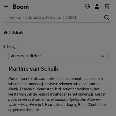
Zoek op titel, auteur, trefwoord of ISBN
Schaik
Terug
Auteurs op alfabet
Martine van Schaik
Martine van Schaik was onder meer lerarenopleider rekenen-
wiskunde en onderwijsadviseur rekenen-wiskunde aan de
Marnix Academie. Momenteel is zij actief betrokken bij het
versterken van de basisvaardigheden in het onderwijs. Eerder
publiceerde zij
Rekenen en wiskunde uitgelegd
en
Rekenen-
wiskunde en didactiek
.
Haar auteurschap bij Boom/Coutinho is
op persoonlijke titel.