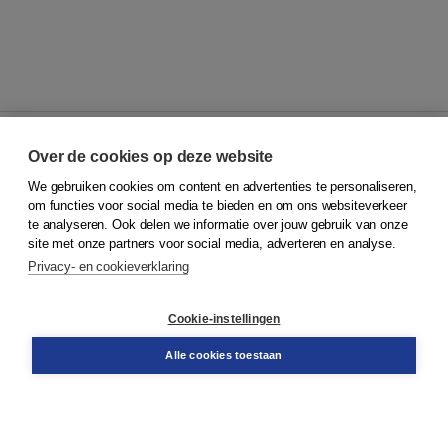
Over de cookies op deze website
We gebruiken cookies om content en advertenties te personaliseren,
© 2026
Koninklijke Boom uitgevers
om functies voor social media te bieden en om ons websiteverkeer
te analyseren. Ook delen we informatie over jouw gebruik van onze
Klantenservice
site met onze partners voor social media, adverteren en analyse.
Service & informatie
Privacy- en cookieverklaring
Contact
Retourneren
Docentenservice
Cookie-instellingen
Snel bestellen
Teamviewer
Alle cookies toestaan
Boom voor jou
Voor de boekhandel
Voor de pers