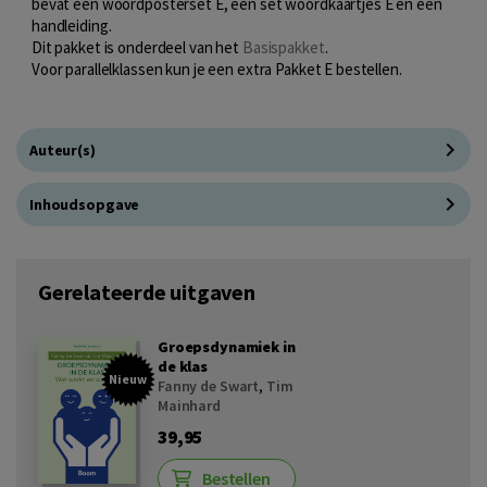
bevat een woordposterset E, een set woordkaartjes E en een
handleiding.
Dit pakket is onderdeel van het
Basispakket
.
Voor parallelklassen kun je een extra Pakket E bestellen.
Auteur(s)
Inhoudsopgave
Gerelateerde uitgaven
Groepsdynamiek in
de klas
Nieuw
Fanny de Swart
,
Tim
Mainhard
39,95
Bestellen