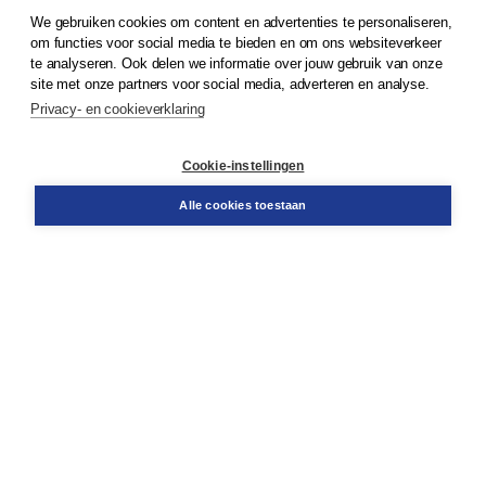
We gebruiken cookies om content en advertenties te personaliseren,
© 2026
Koninklijke Boom uitgevers
om functies voor social media te bieden en om ons websiteverkeer
te analyseren. Ook delen we informatie over jouw gebruik van onze
Klantenservice
site met onze partners voor social media, adverteren en analyse.
Service & informatie
Privacy- en cookieverklaring
Contact
Retourneren
Docentenservice
Cookie-instellingen
Snel bestellen
Teamviewer
Alle cookies toestaan
Boom voor jou
Voor de boekhandel
Voor de pers
Publiceren bij Boom
Werken bij Boom & Vacatures
Over Boom
Wat ons drijft
Onze historie
Onze auteurs
Onze organisatie