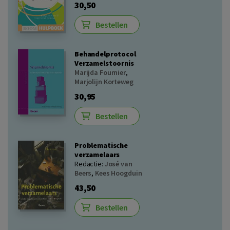
30,50
Bestellen
Behandelprotocol
Verzamelstoornis
Marijda Fournier
,
Marjolijn Korteweg
30,95
Bestellen
Problematische
verzamelaars
Redactie:
José van
Beers
,
Kees Hoogduin
43,50
Bestellen