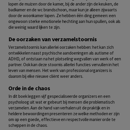
lopen de muizen door de kamer, bij de ander zijn de keuken, de
badkamer en de wc brandschoon, maar kun je alleen zijwaarts
door de woonkamer lopen. Ze hebben één ding gemeen: een
ongewoon sterke emotionele hechting aan hun spullen, ook als
die weinig waard lijken te zijn.
De oorzaken van verzamelstoornis
Verzamelstoornis kan allerlei oorzaken hebben: het kan zich
ontwikkelen naast psychische aandoeningen als autisme of
ADHD, of ontstaan na het plotseling wegvallen van werk of een
partner. Ook kan deze stoornis allerlei functies vervullen in het
leven van mensen. Het werk van professional organizers is
daarom bij elke nieuwe cliënt weer anders.
Orde in de chaos
In dit boek leggen vijf gespecialiseerde organizers en een
psycholoog uit wat er gebeurt bij mensen die problematisch
verzamelen. Aan de hand van verhalen uit de praktijk en in
heldere bewoordingen presenteren ze welke methoden er zijn
om op een goede, effectieve en respectvolle manier orde te
scheppen in de chaos.